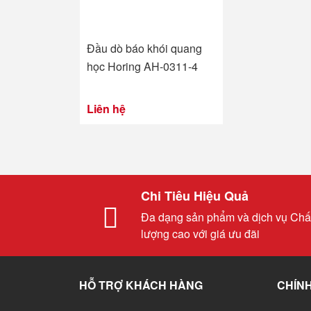
Đầu dò báo khói quang
học Horing AH-0311-4
Liên hệ
Chi Tiêu Hiệu Quả
Đa dạng sản phẩm và dịch vụ Chấ
lượng cao với giá ưu đãi
HỖ TRỢ KHÁCH HÀNG
CHÍNH