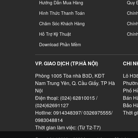
Hướng Dẫn Mua Hàng
Quy 
Hình Thức Thanh Toán
Chín
Chăm Sóc Khách Hàng
Chính
Hỗ Trợ Kỹ Thuật
Chín
Download Phần Mềm
VP. GIAO DỊCH (TP.HÀ NỘI)
CHI N
Phòng 1005 Tòa nhà B3D, KĐT
Lô H38
Nam Trung Yên, Q. Cầu Giấy. TP Hà
Phườn
Nội
Phố Hồ
Điện thoại: (024) 62810015 /
Bán Hà
(024)62691127
Bảo H
Hotline: 0914348397/ 0326975555/
Thời g
0983048814
Thời gian làm việc: (Từ T2-T7)