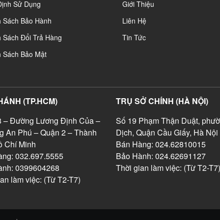
Định Sử Dụng
Giới Thiệu
h Sách Bảo Hành
Liên Hệ
 Sách Đổi Trả Hàng
Tin Tức
h Sách Bảo Mật
HÁNH (TP.HCM)
TRỤ SỞ CHÍNH (HÀ NỘI)
 – Đường Lương Định Của –
Số 19 Phạm Thận Duật, phườ
g An Phú – Quận 2 – Thành
Dịch, Quận Cầu Giấy, Hà Nội
 Chí Minh
Bán Hàng: 024.62810015
ng: 032.697.5555
Bảo Hành: 024.62691127
ành: 0399604268
Thời gian làm việc: (Từ T2-T7
ian làm việc: (Từ T2-T7)