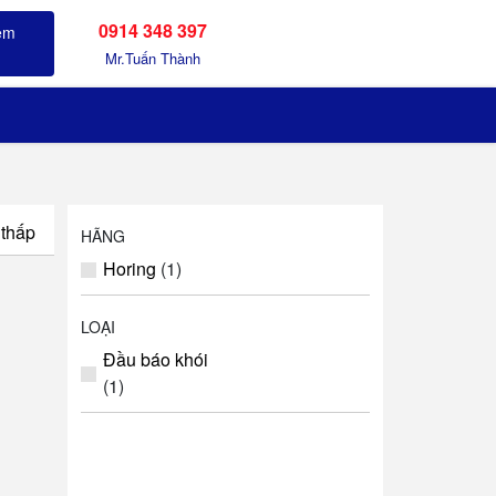
0914 348 397
Sản phẩm đã xem
Mr.Tuấn Thành
 thấp
HÃNG
Horing
(1)
LOẠI
Đầu báo khói
(1)