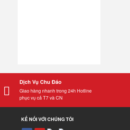
Dịch Vụ Chu Đáo
Giao hàng nhanh trong 24h Hotline
phục vụ cả T7 và CN
KẾ NỐI VỚI CHÚNG TÔI