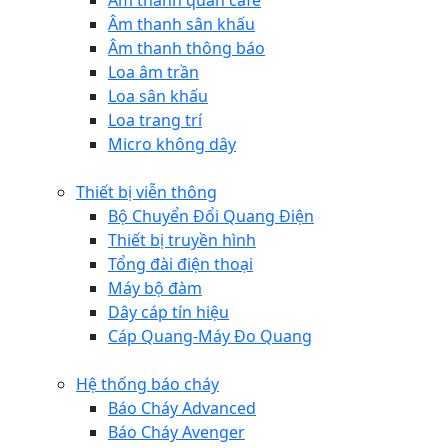
Âm thanh quán cafe
Âm thanh sân khấu
Âm thanh thông báo
Loa âm trần
Loa sân khấu
Loa trang trí
Micro không dây
Thiết bị viễn thông
Bộ Chuyển Đổi Quang Điện
Thiết bị truyền hình
Tổng đài điện thoại
Máy bộ đàm
Dây cáp tín hiệu
Cáp Quang-Máy Đo Quang
Hệ thống báo cháy
Báo Cháy Advanced
Báo Cháy Avenger