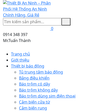
Tìm
kiếm
0
0914 348 397
Mr.Tuấn Thành
Trang chủ
Giới thiệu
Thiết bị báo động
Tủ trung tâm báo động
Bảng điều khiển
Báo trộm có dây
Báo trộm không dây
Báo trộm dùng sim điện thoại
Cảm biến cửa từ
Cảm biến rung