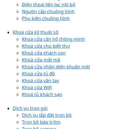
Điện thoại liên lạc nội bộ
Nguồn cấp chuông hình
Phụ kiện chuông hình
Khoá cửa kỹ thuật số
Khoá cửa căn hộ thông minh
Khoá cửa cho biệt thự
Khoá cửa khách sạn
Khoá cửa mật mã
Khoá cửa nhận diện khuân mặt
Khoá cửa tủ đồ
Khoá cửa vân tay
Khoá cửa Wifi
Khoá tủ khách sạn
Dịch vụ trọn gói
Dịch vụ lắp đặt trọn bộ
Trọn bộ báo trộm