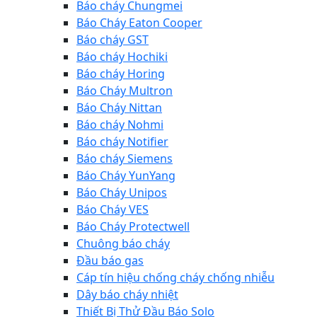
Báo cháy Chungmei
Báo Cháy Eaton Cooper
Báo cháy GST
Báo cháy Hochiki
Báo cháy Horing
Báo Cháy Multron
Báo Cháy Nittan
Báo cháy Nohmi
Báo cháy Notifier
Báo cháy Siemens
Báo Cháy YunYang
Báo Cháy Unipos
Báo Cháy VES
Báo Cháy Protectwell
Chuông báo cháy
Đầu báo gas
Cáp tín hiệu chống cháy chống nhiễu
Dây báo cháy nhiệt
Thiết Bị Thử Đầu Báo Solo