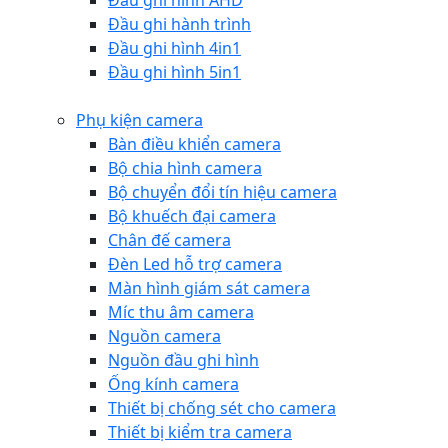
Đầu ghi hình AHD
Đầu ghi hành trình
Đầu ghi hình 4in1
Đầu ghi hình 5in1
Phụ kiện camera
Bàn điều khiển camera
Bộ chia hình camera
Bộ chuyển đổi tín hiệu camera
Bộ khuếch đại camera
Chân đế camera
Đèn Led hỗ trợ camera
Màn hình giám sát camera
Míc thu âm camera
Nguồn camera
Nguồn đầu ghi hình
Ống kính camera
Thiết bị chống sét cho camera
Thiết bị kiểm tra camera