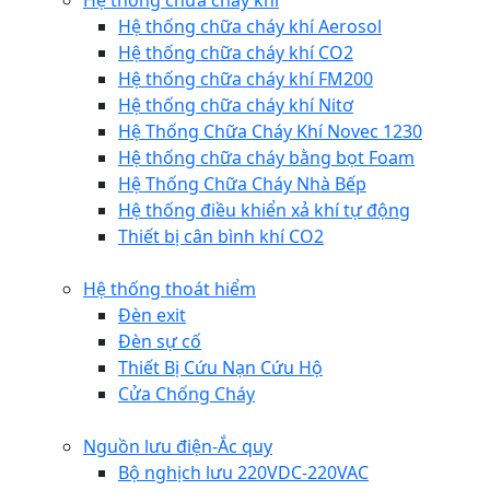
Hệ thống chữa cháy khí
Hệ thống chữa cháy khí Aerosol
Hệ thống chữa cháy khí CO2
Hệ thống chữa cháy khí FM200
Hệ thống chữa cháy khí Nitơ
Hệ Thống Chữa Cháy Khí Novec 1230
Hệ thống chữa cháy bằng bọt Foam
Hệ Thống Chữa Cháy Nhà Bếp
Hệ thống điều khiển xả khí tự động
Thiết bị cân bình khí CO2
Hệ thống thoát hiểm
Đèn exit
Đèn sự cố
Thiết Bị Cứu Nạn Cứu Hộ
Cửa Chống Cháy
Nguồn lưu điện-Ắc quy
Bộ nghịch lưu 220VDC-220VAC