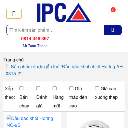
0
Tìm
kiếm
0914 348 397
Mr.Tuấn Thành
Trang chủ
Sản phẩm được gắn thẻ “Đầu báo khói nhiệt Horing AH-
0315-2”
Xếp
Giá
Giá cao
theo:
Bán
Đánh
Hàng
thấp đến
xuống thấp
chạy
giá
mới
cao