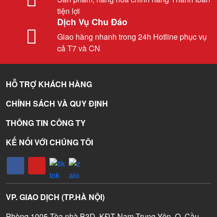
tiện lợi
Dịch Vụ Chu Đáo
Giao hàng nhanh trong 24h Hotline phục vụ
cả T7 và CN
HỖ TRỢ KHÁCH HÀNG
CHÍNH SÁCH VÀ QUY ĐỊNH
THÔNG TIN CÔNG TY
KẾ NỐI VỚI CHÚNG TÔI
VP. GIAO DỊCH (TP.HÀ NỘI)
Phòng 1005 Tòa nhà B3D, KĐT Nam Trung Yên, Q. Cầu