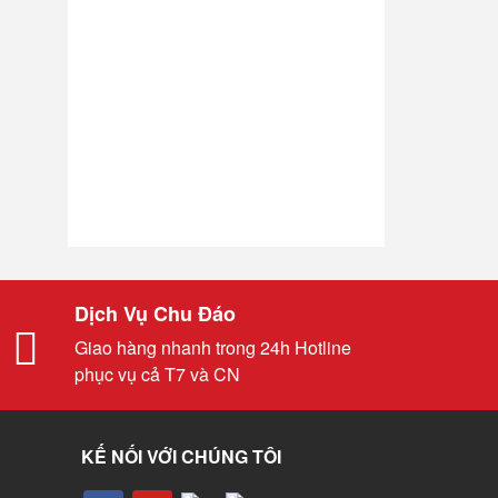
Dịch Vụ Chu Đáo
Giao hàng nhanh trong 24h Hotline
phục vụ cả T7 và CN
KẾ NỐI VỚI CHÚNG TÔI