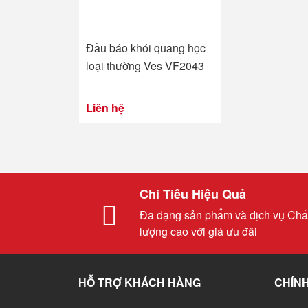
Đầu báo khói quang học
loại thường Ves VF2043
Liên hệ
Chi Tiêu Hiệu Quả
Đa dạng sản phẩm và dịch vụ Chấ
lượng cao với giá ưu đãi
HỖ TRỢ KHÁCH HÀNG
CHÍNH