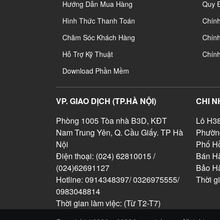
Hướng Dẫn Mua Hàng
Quy 
Hình Thức Thanh Toán
Chín
Chăm Sóc Khách Hàng
Chính
Hỗ Trợ Kỹ Thuật
Chín
Download Phần Mềm
VP. GIAO DỊCH (TP.HÀ NỘI)
CHI N
Phòng 1005 Tòa nhà B3D, KĐT
Lô H38
Nam Trung Yên, Q. Cầu Giấy. TP Hà
Phườn
Nội
Phố Hồ
Điện thoại: (024) 62810015 /
Bán Hà
(024)62691127
Bảo H
Hotline: 0914348397/ 0326975555/
Thời g
0983048814
Thời gian làm việc: (Từ T2-T7)