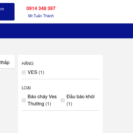
0914 348 397
Sản phẩm đã xem
Mr.Tuấn Thành
 thấp
HÃNG
VES
(1)
LOẠI
Báo cháy Ves
Đầu báo khói
Thường
(1)
(1)