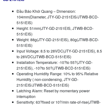
Đầu Báo Khói Quang – Dimension:
104mm(Diameter, JTY-GD-2151EIS/JTWB-BCD-
5151EIS)
Height: 51mm(JTY-GD-2151EIS, JTWB-BCD-
5151EIS)
Weight: 88g(JTY-GD-2151EIS), 80g(JTWB-BCD-
5151EIS)
Input Voltage: 8.5 to 28VDC(JTY-GD-2151EIS), 8.5
to 28VDC(JTWB-BCD-5151EIS)
Installation Temperature: -10?to 55?(JTY-GD-
2151EIS), -10?to 50?(JTWB-BCD-5151EIS)
Operating Humidity Range: 10% to 95% Relative
Humidity ( non-condensing, JTY-GD-
2151EIS/JTWB-BCD-5151EIS)
Latching Alarm: Reset by momentary power
interruption
Sensitivity: 63?fixed or 10?/min rate-of-rise(JTWB-