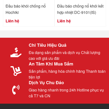
Đầu báo khói chống nổ
Đầu báo chống nổ khói kết
Hochiki
hợp nhiệt DC-9101(IS)
Liên hệ
Liên hệ
Chi Tiêu Hiệu Quả
Đa dạng sản phẩm và dịch vụ Chất lượng
cao với giá ưu đãi
An Tâm Khi Mua Sắm
Sản phẩm, hàng hóa chính hãng Thanh toán
tiện lợi
Dịch Vụ Chu Đáo
Giao hàng nhanh trong 24h Hotline phục vụ
cả T7 và CN