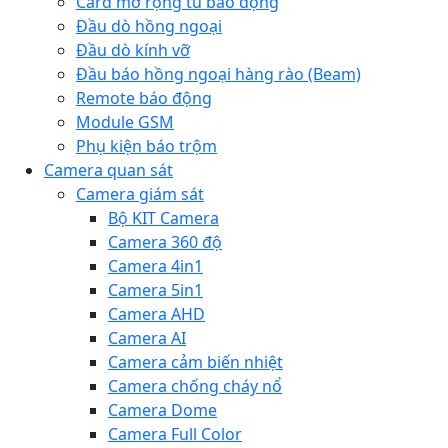
Card mở rộng tủ báo động
Đầu dò hồng ngoại
Đầu dò kính vỡ
Đầu báo hồng ngoại hàng rào (Beam)
Remote báo động
Module GSM
Phụ kiện báo trộm
Camera quan sát
Camera giám sát
Bộ KIT Camera
Camera 360 độ
Camera 4in1
Camera 5in1
Camera AHD
Camera AI
Camera cảm biến nhiệt
Camera chống cháy nổ
Camera Dome
Camera Full Color