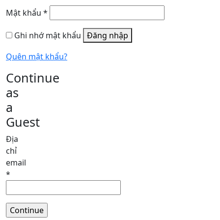
Bắt
Mật khẩu
*
buộc
Ghi nhớ mật khẩu
Đăng nhập
Quên mật khẩu?
Continue
as
a
Guest
Địa
chỉ
email
*