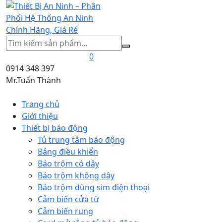
Tìm
kiếm
0
0914 348 397
Mr.Tuấn Thành
Trang chủ
Giới thiệu
Thiết bị báo động
Tủ trung tâm báo động
Bảng điều khiển
Báo trộm có dây
Báo trộm không dây
Báo trộm dùng sim điện thoại
Cảm biến cửa từ
Cảm biến rung