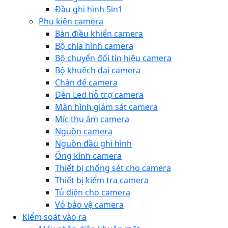
Đầu ghi hình 5in1
Phụ kiện camera
Bàn điều khiển camera
Bộ chia hình camera
Bộ chuyển đổi tín hiệu camera
Bộ khuếch đại camera
Chân đế camera
Đèn Led hỗ trợ camera
Màn hình giám sát camera
Míc thu âm camera
Nguồn camera
Nguồn đầu ghi hình
Ống kính camera
Thiết bị chống sét cho camera
Thiết bị kiểm tra camera
Tủ điện cho camera
Vỏ bảo vệ camera
Kiểm soát vào ra