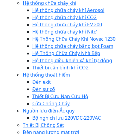
Hệ thống chữa cháy khí
Hệ thống chữa cháy khí Aerosol
Hệ thống chữa cháy khí CO2
Hệ thống chữa cháy khí FM200
Hệ thống chữa cháy khí Nitơ
Hệ Thống Chữa Cháy Khí Novec 1230
Hệ thống chữa cháy bằng bọt Foam
Hệ Thống Chữa Cháy Nhà Bếp
Hệ thống điều khiển xả khí tự động
Thiết bị cân bình khí CO2
Hệ thống thoát hiểm
Đèn exit
Đèn sự cố
Thiết Bị Cứu Nạn Cứu Hộ
Cửa Chống Cháy
Nguồn lưu điện-Ắc quy
Bộ nghịch lưu 220VDC-220VAC
Thiết Bị Chống Sét
Đèn năng lượng mặt trời