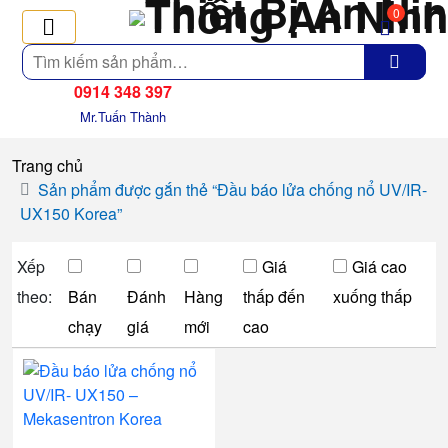
0
Tìm
kiếm
0914 348 397
Mr.Tuấn Thành
Trang chủ
Sản phẩm được gắn thẻ “Đầu báo lửa chống nổ UV/IR-
UX150 Korea”
Xếp
Giá
Giá cao
theo:
Bán
Đánh
Hàng
thấp đến
xuống thấp
chạy
giá
mới
cao