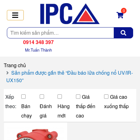
0
Tìm
kiếm
0914 348 397
Mr.Tuấn Thành
Trang chủ
Sản phẩm được gắn thẻ “Đầu báo lửa chống nổ UV/IR-
UX150”
Xếp
Giá
Giá cao
theo:
Bán
Đánh
Hàng
thấp đến
xuống thấp
chạy
giá
mới
cao