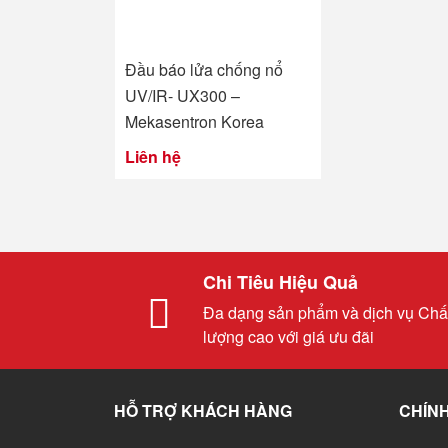
Đầu báo lửa chống nổ
UV/IR- UX300 –
Mekasentron Korea
Liên hệ
Chi Tiêu Hiệu Quả
Đa dạng sản phẩm và dịch vụ Chấ
lượng cao với giá ưu đãi
HỖ TRỢ KHÁCH HÀNG
CHÍNH