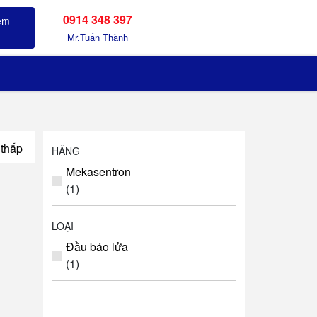
0914 348 397
Sản phẩm đã xem
Mr.Tuấn Thành
 thấp
HÃNG
Mekasentron
(1)
LOẠI
Đầu báo lửa
(1)