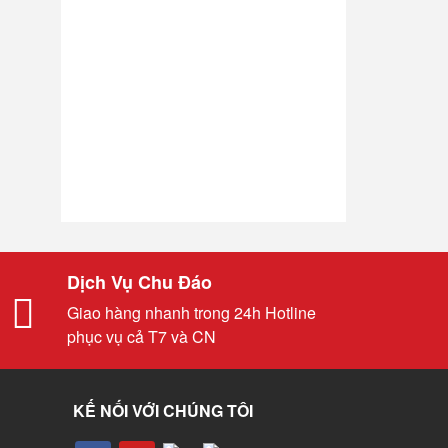
Dịch Vụ Chu Đáo
Giao hàng nhanh trong 24h Hotline
phục vụ cả T7 và CN
KẾ NỐI VỚI CHÚNG TÔI