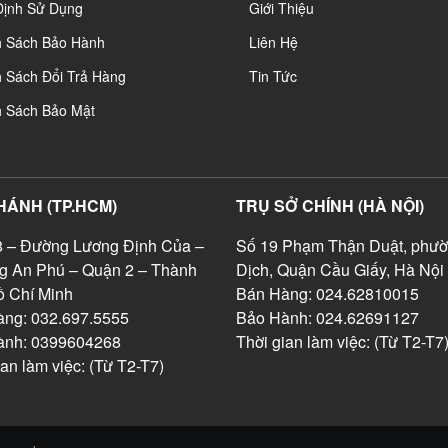
Định Sử Dụng
Giới Thiệu
h Sách Bảo Hành
Liên Hệ
 Sách Đổi Trả Hàng
Tin Tức
h Sách Bảo Mật
HÁNH (TP.HCM)
TRỤ SỞ CHÍNH (HÀ NỘI)
 – Đường Lương Định Của –
Số 19 Phạm Thận Duật, phườ
g An Phú – Quận 2 – Thành
Dịch, Quận Cầu Giấy, Hà Nội
 Chí Minh
Bán Hàng: 024.62810015
ng: 032.697.5555
Bảo Hành: 024.62691127
ành: 0399604268
Thời gian làm việc: (Từ T2-T7
ian làm việc: (Từ T2-T7)