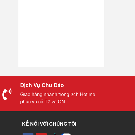
Dịch Vụ Chu Đáo
Giao hàng nhanh trong 24h Hotline
phục vụ cả T7 và CN
KẾ NỐI VỚI CHÚNG TÔI