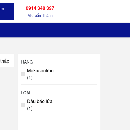
0914 348 397
Sản phẩm đã xem
Mr.Tuấn Thành
 thấp
HÃNG
Mekasentron
(1)
LOẠI
Đầu báo lửa
(1)