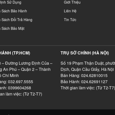
Định Sử Dụng
Giới Thiệu
h Sách Bảo Hành
Liên Hệ
 Sách Đổi Trả Hàng
Tin Tức
h Sách Bảo Mật
HÁNH (TP.HCM)
TRỤ SỞ CHÍNH (HÀ NỘI)
 – Đường Lương Định Của –
Số 19 Phạm Thận Duật, phườ
g An Phú – Quận 2 – Thành
Dịch, Quận Cầu Giấy, Hà Nội
 Chí Minh
Bán Hàng: 024.62810015
ng: 032.697.5555
Bảo Hành: 024.62691127
ành: 0399604268
Thời gian làm việc: (Từ T2-T7
ian làm việc: (Từ T2-T7)