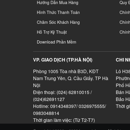
Hướng Dẫn Mua Hàng
Quy 
Hình Thức Thanh Toán
Chín
Chăm Sóc Khách Hàng
Chính
Hỗ Trợ Kỹ Thuật
Chín
Download Phần Mềm
VP. GIAO DỊCH (TP.HÀ NỘI)
CHI N
Phòng 1005 Tòa nhà B3D, KĐT
Lô H38
Nam Trung Yên, Q. Cầu Giấy. TP Hà
Phườn
Nội
Phố Hồ
Điện thoại: (024) 62810015 /
Bán Hà
(024)62691127
Bảo H
Hotline: 0914348397/ 0326975555/
Thời g
0983048814
Thời gian làm việc: (Từ T2-T7)