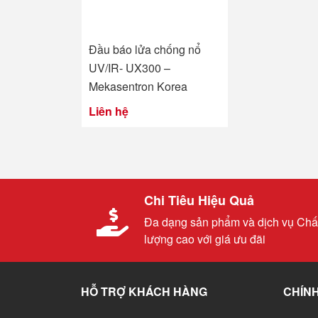
Đầu báo lửa chống nổ
UV/IR- UX300 –
Mekasentron Korea
Liên hệ
Chi Tiêu Hiệu Quả
Đa dạng sản phẩm và dịch vụ Chấ
lượng cao với giá ưu đãi
HỖ TRỢ KHÁCH HÀNG
CHÍNH