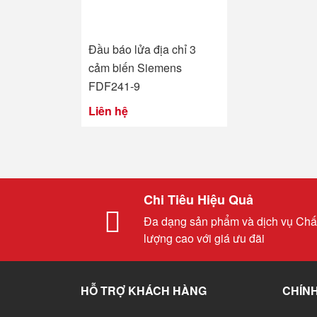
Đầu báo lửa địa chỉ 3
cảm biến Siemens
FDF241-9
Liên hệ
Chi Tiêu Hiệu Quả
Đa dạng sản phẩm và dịch vụ Chấ
lượng cao với giá ưu đãi
HỖ TRỢ KHÁCH HÀNG
CHÍNH