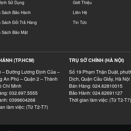
Định Sử Dụng
Giới Thiệu
h Sách Bảo Hành
Liên Hệ
 Sách Đổi Trả Hàng
Tin Tức
h Sách Bảo Mật
HÁNH (TP.HCM)
TRỤ SỞ CHÍNH (HÀ NỘI)
 – Đường Lương Định Của –
Số 19 Phạm Thận Duật, phườ
g An Phú – Quận 2 – Thành
Dịch, Quận Cầu Giấy, Hà Nội
 Chí Minh
Bán Hàng: 024.62810015
ng: 032.697.5555
Bảo Hành: 024.62691127
ành: 0399604268
Thời gian làm việc: (Từ T2-T7
ian làm việc: (Từ T2-T7)