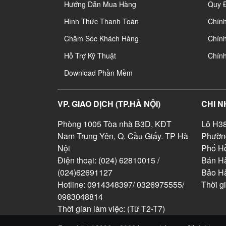
Hướng Dẫn Mua Hàng
Quy 
Hình Thức Thanh Toán
Chín
Chăm Sóc Khách Hàng
Chính
Hỗ Trợ Kỹ Thuật
Chín
Download Phần Mềm
VP. GIAO DỊCH (TP.HÀ NỘI)
CHI N
Phòng 1005 Tòa nhà B3D, KĐT
Lô H38
Nam Trung Yên, Q. Cầu Giấy. TP Hà
Phườn
Nội
Phố Hồ
Điện thoại: (024) 62810015 /
Bán Hà
(024)62691127
Bảo H
Hotline: 0914348397/ 0326975555/
Thời g
0983048814
Thời gian làm việc: (Từ T2-T7)