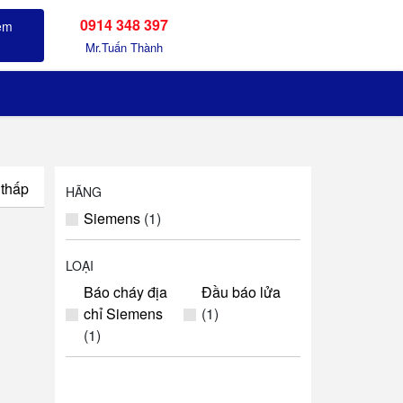
0914 348 397
Sản phẩm đã xem
Mr.Tuấn Thành
 thấp
HÃNG
Siemens
(1)
LOẠI
Báo cháy địa
Đầu báo lửa
chỉ Siemens
(1)
(1)