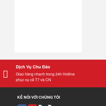
Dịch Vụ Chu Đáo
Giao hàng nhanh trong 24h Hotline
phục vụ cả T7 và CN
KẾ NỐI VỚI CHÚNG TÔI