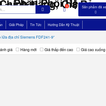
0
Án
Giải Pháp
Tin Tức
Hướng Dẫn Kỹ Thuật
 lửa địa chỉ Siemens FDF241-9”
ánh giá
Hàng mới
Giá thấp đến cao
Giá cao xuống