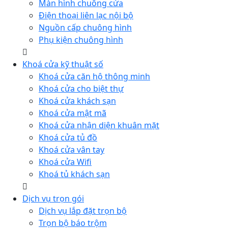
Màn hình chuông cửa
Điện thoại liên lạc nội bộ
Nguồn cấp chuông hình
Phụ kiện chuông hình
Khoá cửa kỹ thuật số
Khoá cửa căn hộ thông minh
Khoá cửa cho biệt thự
Khoá cửa khách sạn
Khoá cửa mật mã
Khoá cửa nhận diện khuân mặt
Khoá cửa tủ đồ
Khoá cửa vân tay
Khoá cửa Wifi
Khoá tủ khách sạn
Dịch vụ trọn gói
Dịch vụ lắp đặt trọn bộ
Trọn bộ báo trộm