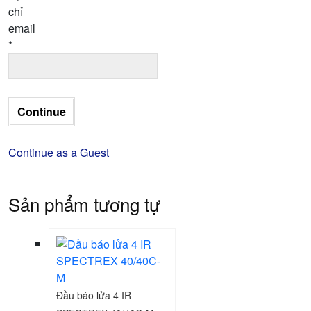
chỉ
email
*
Continue as a Guest
Sản phẩm tương tự
Đầu báo lửa 4 IR