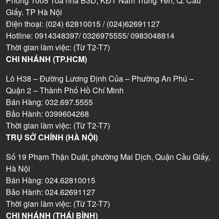
Phòng 1005 Tòa nhà B3D, KĐT Nam Trung Yên, Q. Cầu
Giấy. TP Hà Nội
Điện thoại: (024) 62810015 / (024)62691127
Hotline: 0914348397/ 0326975555/ 0983048814
Thời gian làm việc: (Từ T2-T7)
CHI NHÁNH (TP.HCM)
Lô H38 – Đường Lương Định Của – Phường An Phú –
Quận 2 – Thành Phố Hồ Chí Minh
Bán Hàng: 032.697.5555
Bảo Hành: 0399604268
Thời gian làm việc: (Từ T2-T7)
TRỤ SỞ CHÍNH (HÀ NỘI)
Số 19 Phạm Thận Duật, phường Mai Dịch, Quận Cầu Giấy,
Hà Nội
Bán Hàng: 024.62810015
Bảo Hành: 024.62691127
Thời gian làm việc: (Từ T2-T7)
CHI NHÁNH (THÁI BÌNH)