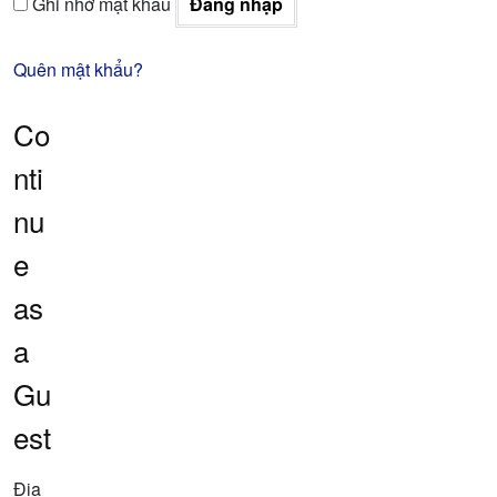
Ghi nhớ mật khẩu
Đăng nhập
Quên mật khẩu?
Co
nti
nu
e
as
a
Gu
est
Địa