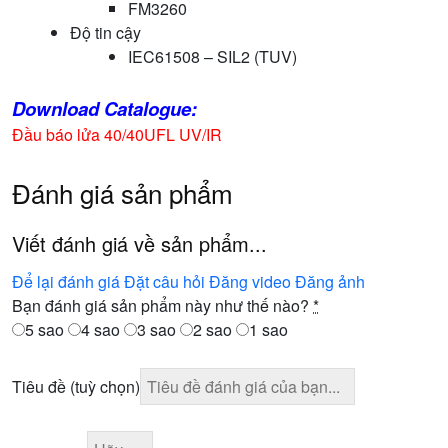
FM3260
Độ tin cậy
IEC61508 – SIL2 (TUV)
Download Catalogue:
Đầu báo lửa 40/40UFL UV/IR
Đánh giá sản phẩm
Viết đánh giá về sản phẩm...
Để lại đánh giá
Đặt câu hỏi
Đăng video
Đăng ảnh
Bạn đánh giá sản phẩm này như thế nào?
*
5 sao
4 sao
3 sao
2 sao
1 sao
Tiêu đề
(tuỳ chọn)