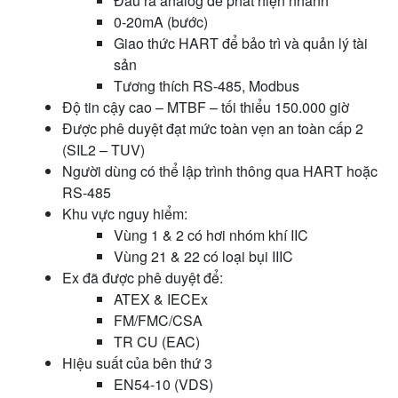
Đầu ra analog để phát hiện nhanh
0-20mA (bước)
Giao thức HART để bảo trì và quản lý tài
sản
Tương thích RS-485, Modbus
Độ tin cậy cao – MTBF – tối thiểu 150.000 giờ
Được phê duyệt đạt mức toàn vẹn an toàn cấp 2
(SIL2 – TUV)
Người dùng có thể lập trình thông qua HART hoặc
RS-485
Khu vực nguy hiểm:
Vùng 1 & 2 có hơi nhóm khí IIC
Vùng 21 & 22 có loại bụi IIIC
Ex đã được phê duyệt để:
ATEX & IECEx
FM/FMC/CSA
TR CU (EAC)
Hiệu suất của bên thứ 3
EN54-10 (VDS)