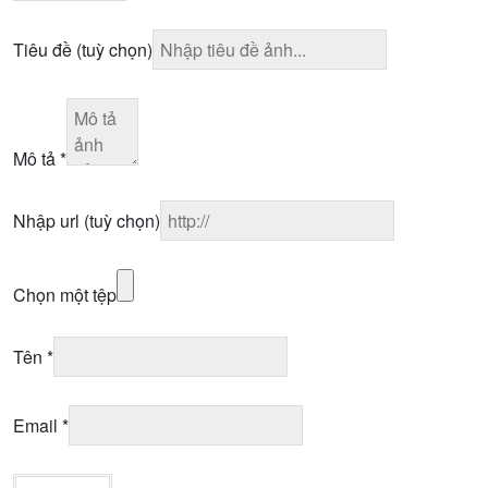
Tiêu đề
(tuỳ chọn)
Mô tả
*
Nhập url
(tuỳ chọn)
Chọn một tệp
Tên
*
Email
*