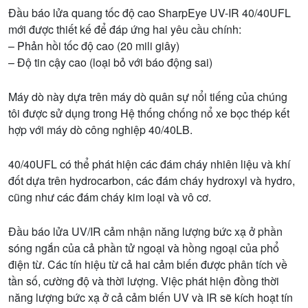
Đầu báo lửa quang tốc độ cao SharpEye UV-IR 40/40UFL
mới được thiết kế để đáp ứng hai yêu cầu chính:
– Phản hồi tốc độ cao (20 mili giây)
– Độ tin cậy cao (loại bỏ với báo động sai)
Máy dò này dựa trên máy dò quân sự nổi tiếng của chúng
tôi được sử dụng trong Hệ thống chống nổ xe bọc thép kết
hợp với máy dò công nghiệp 40/40LB.
40/40UFL có thể phát hiện các đám cháy nhiên liệu và khí
đốt dựa trên hydrocarbon, các đám cháy hydroxyl và hydro,
cũng như các đám cháy kim loại và vô cơ.
Đầu báo lửa UV/IR cảm nhận năng lượng bức xạ ở phần
sóng ngắn của cả phần tử ngoại và hồng ngoại của phổ
điện từ. Các tín hiệu từ cả hai cảm biến được phân tích về
tần số, cường độ và thời lượng. Việc phát hiện đồng thời
năng lượng bức xạ ở cả cảm biến UV và IR sẽ kích hoạt tín