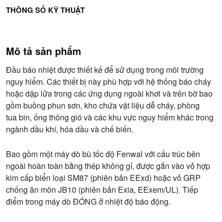
THÔNG SỐ KỸ THUẬT
Mô tả sản phẩm
Đầu báo nhiệt được thiết kế để sử dụng trong môi trường
nguy hiểm. Các thiết bị này phù hợp với hệ thống báo cháy
hoặc dập lửa trong các ứng dụng ngoài khơi và trên bờ bao
gồm buồng phun sơn, kho chứa vật liệu dễ cháy, phòng
tua bin, ống thông gió và các khu vực nguy hiểm khác trong
ngành dầu khí, hóa dầu và chế biến.
Bao gồm một máy dò bù tốc độ Fenwal với cấu trúc bên
ngoài hoàn toàn bằng thép không gỉ, được gắn vào vỏ hợp
kim cấp biển loại SM87 (phiên bản EExd) hoặc vỏ GRP
chống ăn mòn JB10 (phiên bản Exia, EExem/UL). Tiếp
điểm trong máy dò ĐÓNG ở nhiệt độ báo động.