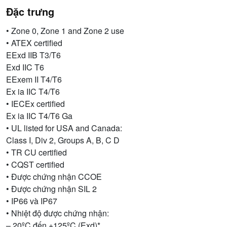
Đặc trưng
• Zone 0, Zone 1 and Zone 2 use
• ATEX certified
EExd IIB T3/T6
Exd IIC T6
EExem II T4/T6
Ex ia IIC T4/T6
• IECEx certified
Ex ia IIC T4/T6 Ga
• UL listed for USA and Canada:
Class I, Div 2, Groups A, B, C D
• TR CU certified
• CQST certified
• Được chứng nhận CCOE
• Được chứng nhận SIL 2
• IP66 và IP67
• Nhiệt độ được chứng nhận:
– 20ºC đến +125ºC (Exd)*