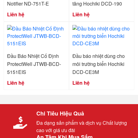
Notifier ND-751T-E
tăng Hochiki DCD-190
Liên hệ
Liên hệ
Đầu Báo Nhiệt Cố Định
Đầu báo nhiệt dùng cho
ProtectWell JTWB-BCD-
môi trường biển Hochiki
5151EIS
DCD-CE3M
Liên hệ
Liên hệ
Chi Tiêu Hiệu Quả
Đa dạng sản phẩm và dịch vụ Chất lượng
cao với giá ưu đãi
An Tâm Khi Mua Sắm