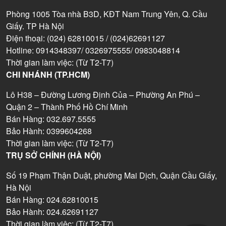
Phòng 1005 Tòa nhà B3D, KĐT Nam Trung Yên, Q. Cầu
Giấy. TP Hà Nội
Điện thoại: (024) 62810015 / (024)62691127
Hotline: 0914348397/ 0326975555/ 0983048814
Thời gian làm việc: (Từ T2-T7)
CHI NHÁNH (TP.HCM)
Lô H38 – Đường Lương Định Của – Phường An Phú –
Quận 2 – Thành Phố Hồ Chí Minh
Bán Hàng: 032.697.5555
Bảo Hành: 0399604268
Thời gian làm việc: (Từ T2-T7)
TRỤ SỞ CHÍNH (HÀ NỘI)
Số 19 Phạm Thận Duật, phường Mai Dịch, Quận Cầu Giấy,
Hà Nội
Bán Hàng: 024.62810015
Bảo Hành: 024.62691127
Thời gian làm việc: (Từ T2-T7)