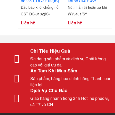
Đầu báo khói chống nổ
Nút nhấn trì hoãn xả khí
GST DC-9102(IS)
WY9401/SY
Liên hệ
Liên hệ
Chi Tiêu Hiệu Quả
Đa dạng sản phẩm và dịch vụ Chất lượng
cao với giá ưu đãi
An Tâm Khi Mua Sắm
Sản phẩm, hàng hóa chính hãng Thanh toán
tiện lợi
Dịch Vụ Chu Đáo
Giao hàng nhanh trong 24h Hotline phục vụ
cả T7 và CN