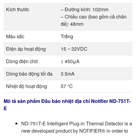
Kích thước
– Đường kính: 102mm
– Chiều cao (bao gồm cả chân
đế): 48mm
Màu sắc
Trắng
Điện áp hoạt động
15 ~ 32VDC
Dòng điện chờ
≤ 450μA
Dòng báo động tối đa
3.5mA
Nhiệt độ hoạt động
57 ℃
Mô tả sản phẩm Đầu báo nhiệt địa chỉ Notifier ND-751T-
E
ND-751T-E Intelligent Plug-in Thermal Detector is a
new developed product by NOTIFIER® in order to