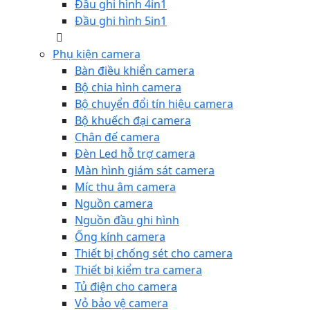
Đầu ghi hình 4in1
Đầu ghi hình 5in1
Phụ kiện camera
Bàn điều khiển camera
Bộ chia hình camera
Bộ chuyển đổi tín hiệu camera
Bộ khuếch đại camera
Chân đế camera
Đèn Led hỗ trợ camera
Màn hình giám sát camera
Míc thu âm camera
Nguồn camera
Nguồn đầu ghi hình
Ống kính camera
Thiết bị chống sét cho camera
Thiết bị kiểm tra camera
Tủ điện cho camera
Vỏ bảo vệ camera