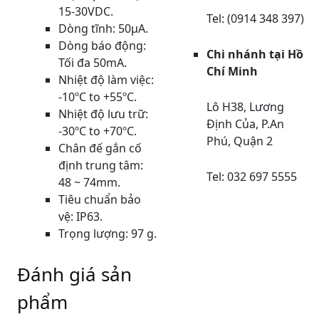
15-30VDC.
Tel: (0914 348 397)
Dòng tĩnh: 50µA.
Dòng báo động:
Chi nhánh tại Hồ
Tối đa 50mA.
Chí Minh
Nhiệt độ làm việc:
-10ºC to +55ºC.
Lô H38, Lương
Nhiệt độ lưu trữ:
Định Của, P.An
-30ºC to +70ºC.
Phú, Quận 2
Chân đế gắn cố
định trung tâm:
Tel: 032 697 5555
48 ~ 74mm.
Tiêu chuẩn bảo
vệ: IP63.
Trọng lượng: 97 g.
Đánh giá sản
phẩm