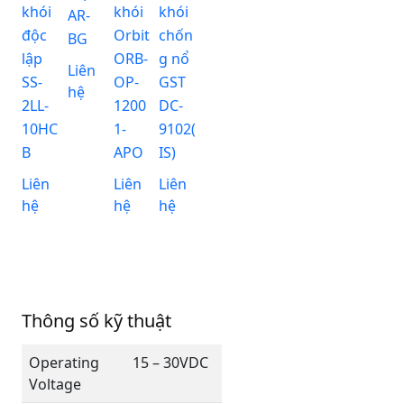
khói
khói
khói
AR-
độc
Orbit
chốn
BG
lập
ORB-
g nổ
Liên
SS-
OP-
GST
hệ
2LL-
1200
DC-
10HC
1-
9102(
B
APO
IS)
Liên
Liên
Liên
hệ
hệ
hệ
Thông số kỹ thuật
Operating
15 – 30VDC
Voltage