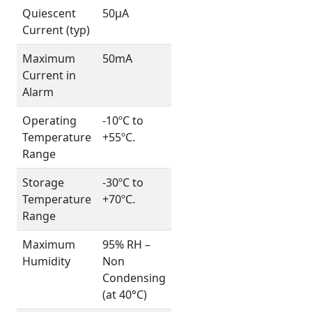
Quiescent
50µA
Current (typ)
Maximum
50mA
Current in
Alarm
Operating
-10ºC to
Temperature
+55ºC.
Range
Storage
-30ºC to
Temperature
+70ºC.
Range
Maximum
95% RH –
Humidity
Non
Condensing
(at 40°C)