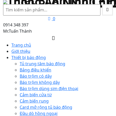
Tìm
kiếm
0
0914 348 397
Mr.Tuấn Thành
Trang chủ
Giới thiệu
Thiết bị báo động
Tủ trung tâm báo động
Bảng điều khiển
Báo trộm có dây
Báo trộm không dây
Báo trộm dùng sim điện thoại
Cảm biến cửa từ
Cảm biến rung
Card mở rộng tủ báo động
Đầu dò hồng ngoại