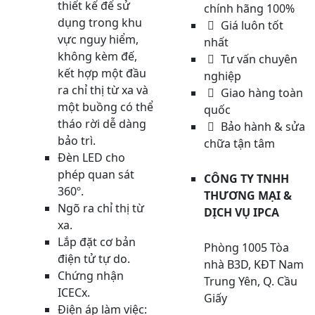
thiết kế để sử
chính hãng 100%
dụng trong khu
Giá luôn tốt
vực nguy hiểm,
nhất
không kèm đế,
Tư vấn chuyên
kết hợp một đầu
nghiệp
ra chỉ thị từ xa và
Giao hàng toàn
một buồng có thể
quốc
tháo rời dễ dàng
Bảo hành & sửa
bảo trì.
chữa tận tâm
Đèn LED cho
phép quan sát
CÔNG TY TNHH
360º.
THƯƠNG MẠI &
Ngõ ra chỉ thị từ
DỊCH VỤ IPCA
xa.
Lắp đặt cơ bản
Phòng 1005 Tòa
điện tử tự do.
nhà B3D, KĐT Nam
Chứng nhận
Trung Yên, Q. Cầu
ICECx.
Giấy
Điện áp làm việc: