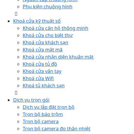
Phụ kiện chuông hình
Khoá cửa kỹ thuật số
Khoá cửa căn hộ thông minh
Khoá cửa cho biệt thự
Khoá cửa khách sạn
Khoá cửa mật mã
Khoá cửa nhận diện khuân mặt
Khoá cửa tủ đồ
Khoá cửa vân tay
Khoá cửa Wifi
Khoá tủ khách sạn
Dịch vụ trọn gói
Dịch vụ lắp đặt trọn bộ
Trọn bộ báo trộm
Trọn bộ camera
Trọn bộ camera đo thân nhiệt