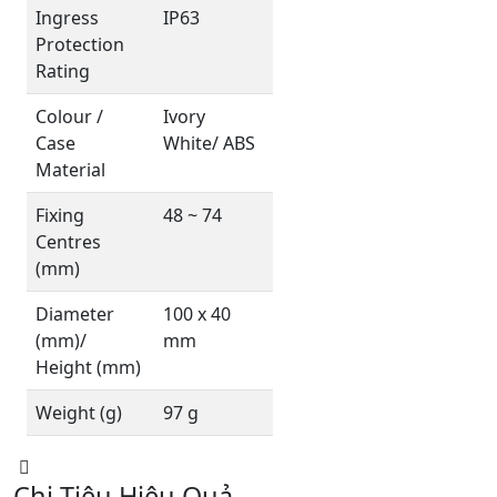
Ingress
IP63
Protection
Rating
Colour /
Ivory
Case
White/ ABS
Material
Fixing
48 ~ 74
Centres
(mm)
Diameter
100 x 40
(mm)/
mm
Height (mm)
Weight (g)
97 g
Chi Tiêu Hiệu Quả