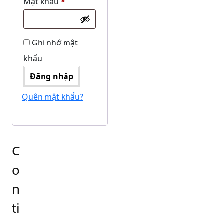
Bắt
Mật khẩu
*
buộc
Ghi nhớ mật
khẩu
Đăng nhập
Quên mật khẩu?
C
o
n
ti