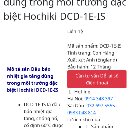
dùng trong môi trường đặc
biệt Hochiki DCD-1E-IS
Liên hệ
Mã sản phẩm: DCD-1E-IS
Tình trạng: Còn Hàng
Xuất xứ: Anh (England)
Bảo hành: 12 Tháng
Mô tả sản Đầu báo
Cần tư vấn
Để lại số
nhiệt gia tăng dùng
điện thoại
trong môi trường đặc
biệt Hochiki DCD-1E-IS
Hotline
Hà Nội:
0914 348 397
DCD-1E-IS là đầu
Sài Gòn:
032 697 5555
-
báo nhiệt gia
0983 048 814
tăng, chống nổ,
Lợi ích khi mua
cố định 60ºC được
Sản phẩm