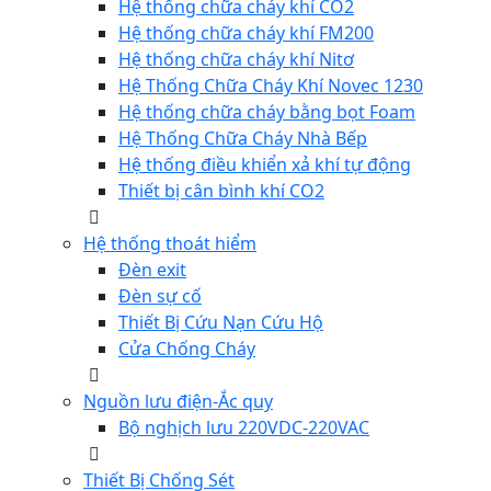
Hệ thống chữa cháy khí CO2
Hệ thống chữa cháy khí FM200
Hệ thống chữa cháy khí Nitơ
Hệ Thống Chữa Cháy Khí Novec 1230
Hệ thống chữa cháy bằng bọt Foam
Hệ Thống Chữa Cháy Nhà Bếp
Hệ thống điều khiển xả khí tự động
Thiết bị cân bình khí CO2
Hệ thống thoát hiểm
Đèn exit
Đèn sự cố
Thiết Bị Cứu Nạn Cứu Hộ
Cửa Chống Cháy
Nguồn lưu điện-Ắc quy
Bộ nghịch lưu 220VDC-220VAC
Thiết Bị Chống Sét