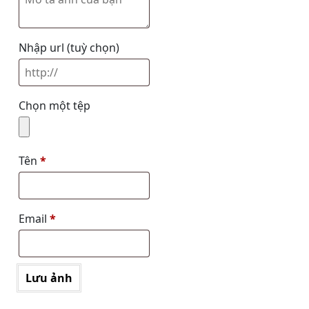
Nhập url
(tuỳ chọn)
Chọn một tệp
Tên
*
Email
*
Lưu ảnh