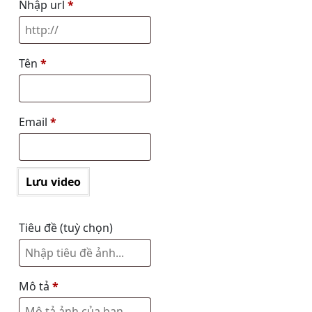
Nhập url
*
Tên
*
Email
*
Lưu video
Tiêu đề
(tuỳ chọn)
Mô tả
*