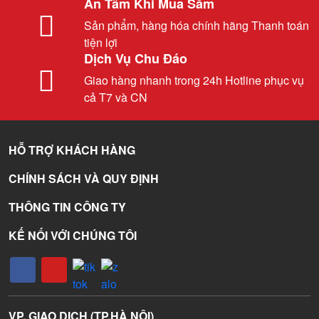
An Tâm Khi Mua Sắm
Sản phẩm, hàng hóa chính hãng Thanh toán
tiện lợi
Dịch Vụ Chu Đáo
Giao hàng nhanh trong 24h Hotline phục vụ
cả T7 và CN
HỖ TRỢ KHÁCH HÀNG
CHÍNH SÁCH VÀ QUY ĐỊNH
THÔNG TIN CÔNG TY
KẾ NỐI VỚI CHÚNG TÔI
VP. GIAO DỊCH (TP.HÀ NỘI)