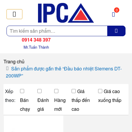
0
Tìm
kiếm
0914 348 397
Mr.Tuấn Thành
Trang chủ
Sản phẩm được gắn thẻ “Đầu báo nhiệt Siemens DT-
200WP”
Xếp
Giá
Giá cao
theo:
Bán
Đánh
Hàng
thấp đến
xuống thấp
chạy
giá
mới
cao