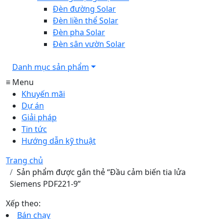
Đèn đường Solar
Đèn liền thể Solar
Đèn pha Solar
Đèn sân vườn Solar
Danh mục sản phẩm
≡ Menu
Khuyến mãi
Dự án
Giải pháp
Tin tức
Hướng dẫn kỹ thuật
Trang chủ
Sản phẩm được gắn thẻ “Đầu cảm biến tia lửa
Siemens PDF221-9”
Xếp theo:
Bán chạy