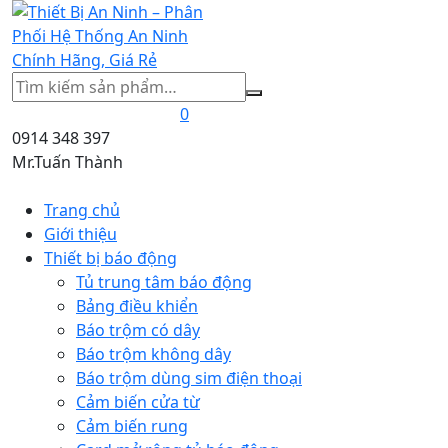
Tìm
kiếm
0
0914 348 397
Mr.Tuấn Thành
Trang chủ
Giới thiệu
Thiết bị báo động
Tủ trung tâm báo động
Bảng điều khiển
Báo trộm có dây
Báo trộm không dây
Báo trộm dùng sim điện thoại
Cảm biến cửa từ
Cảm biến rung