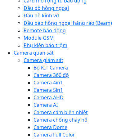
Card mở rộng tủ báo động
Đầu dò hồng ngoại
Đầu dò kính vỡ
Đầu báo hồng ngoại hàng rào (Beam)
Remote báo động
Module GSM
Phụ kiện báo trộm
Camera quan sát
Camera giám sát
Bộ KIT Camera
Camera 360 độ
Camera 4in1
Camera 5in1
Camera AHD
Camera AI
Camera cảm biến nhiệt
Camera chống cháy nổ
Camera Dome
Camera Full Color