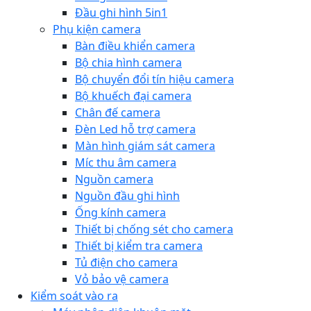
Đầu ghi hình 5in1
Phụ kiện camera
Bàn điều khiển camera
Bộ chia hình camera
Bộ chuyển đổi tín hiệu camera
Bộ khuếch đại camera
Chân đế camera
Đèn Led hỗ trợ camera
Màn hình giám sát camera
Míc thu âm camera
Nguồn camera
Nguồn đầu ghi hình
Ống kính camera
Thiết bị chống sét cho camera
Thiết bị kiểm tra camera
Tủ điện cho camera
Vỏ bảo vệ camera
Kiểm soát vào ra