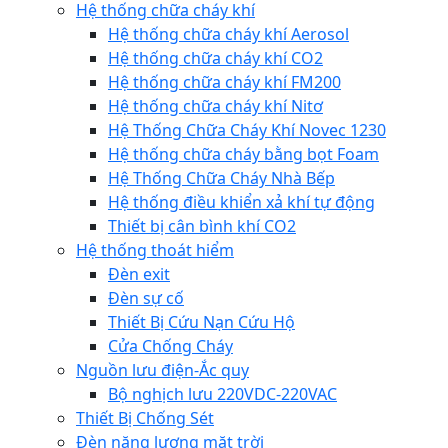
Hệ thống chữa cháy khí
Hệ thống chữa cháy khí Aerosol
Hệ thống chữa cháy khí CO2
Hệ thống chữa cháy khí FM200
Hệ thống chữa cháy khí Nitơ
Hệ Thống Chữa Cháy Khí Novec 1230
Hệ thống chữa cháy bằng bọt Foam
Hệ Thống Chữa Cháy Nhà Bếp
Hệ thống điều khiển xả khí tự động
Thiết bị cân bình khí CO2
Hệ thống thoát hiểm
Đèn exit
Đèn sự cố
Thiết Bị Cứu Nạn Cứu Hộ
Cửa Chống Cháy
Nguồn lưu điện-Ắc quy
Bộ nghịch lưu 220VDC-220VAC
Thiết Bị Chống Sét
Đèn năng lượng mặt trời