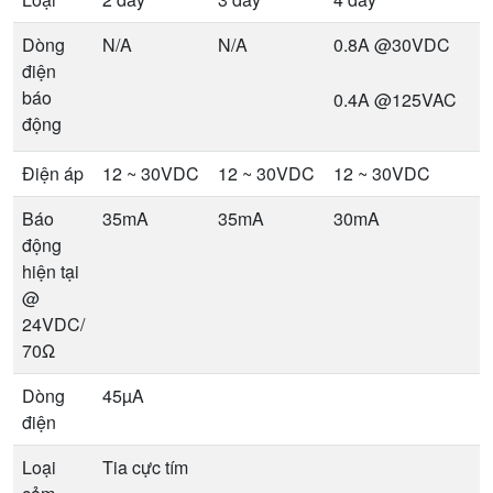
Dòng
N/A
N/A
0.8A @30VDC
điện
báo
0.4A @125VAC
động
Điện áp
12 ~ 30VDC
12 ~ 30VDC
12 ~ 30VDC
Báo
35mA
35mA
30mA
động
hiện tại
@
24VDC/
70Ω
Dòng
45µA
điện
Loại
Tia cực tím