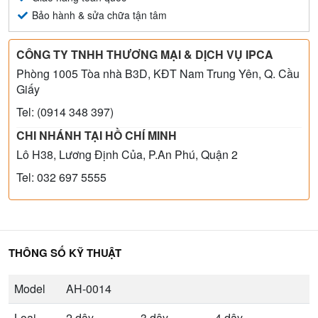
Bảo hành & sửa chữa tận tâm
CÔNG TY TNHH THƯƠNG MẠI & DỊCH VỤ IPCA
Phòng 1005 Tòa nhà B3D, KĐT Nam Trung Yên, Q. Cầu
Giấy
Tel: (0914 348 397)
CHI NHÁNH TẠI HỒ CHÍ MINH
Lô H38, Lương Định Của, P.An Phú, Quận 2
Tel: 032 697 5555
THÔNG SỐ KỸ THUẬT
Model
AH-0014
Loại
2 dây
3 dây
4 dây