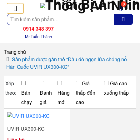
0
Tìm
kiếm
0914 348 397
Mr.Tuấn Thành
Trang chủ
Sản phẩm được gắn thẻ “Đầu dò ngọn lửa chống nổ
Hàn Quốc UVIR UX300-KC”
Xếp
Giá
Giá cao
theo:
Bán
Đánh
Hàng
thấp đến
xuống thấp
chạy
giá
mới
cao
UVIR UX300-KC
Liên hệ