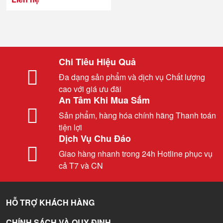
Chi Tiêu Hiệu Quả
Đa dạng sản phẩm và dịch vụ Chất lượng
cao với giá ưu đãi
An Tâm Khi Mua Sắm
Sản phẩm, hàng hóa chính hãng Thanh toán
tiện lợi
Dịch Vụ Chu Đáo
Giao hàng nhanh trong 24h Hotline phục vụ
cả T7 và CN
HỖ TRỢ KHÁCH HÀNG
CHÍNH SÁCH VÀ QUY ĐỊNH