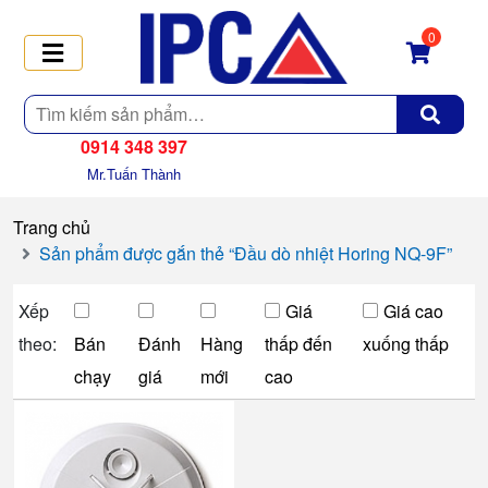
0
Tìm
kiếm
0914 348 397
Mr.Tuấn Thành
Trang chủ
Sản phẩm được gắn thẻ “Đầu dò nhiệt Horing NQ-9F”
Xếp
Giá
Giá cao
theo:
Bán
Đánh
Hàng
thấp đến
xuống thấp
chạy
giá
mới
cao