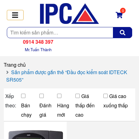
0
Tìm
kiếm
0914 348 397
Mr.Tuấn Thành
Trang chủ
Sản phẩm được gắn thẻ “Đầu đọc kiểm soát IDTECK
SR505”
Xếp
Giá
Giá cao
theo:
Bán
Đánh
Hàng
thấp đến
xuống thấp
chạy
giá
mới
cao