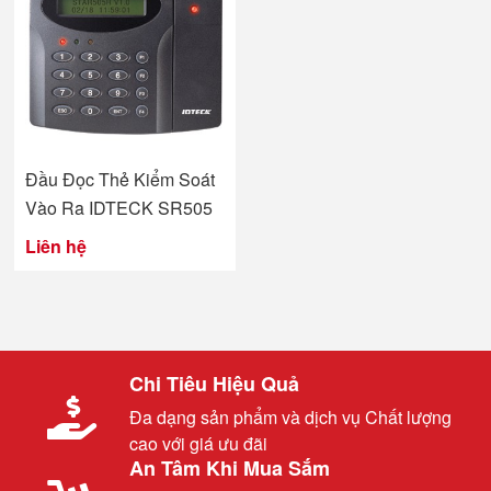
Đầu Đọc Thẻ Kiểm Soát
Vào Ra IDTECK SR505
Liên hệ
Chi Tiêu Hiệu Quả
Đa dạng sản phẩm và dịch vụ Chất lượng
cao với giá ưu đãi
An Tâm Khi Mua Sắm