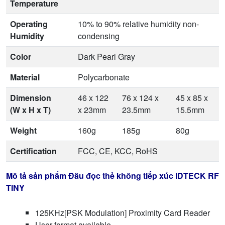
Temperature
Operating
10% to 90% relative humidity non-
Humidity
condensing
Color
Dark Pearl Gray
Material
Polycarbonate
Dimension
46 x 122
76 x 124 x
45 x 85 x
(W x H x T)
x 23mm
23.5mm
15.5mm
Weight
160g
185g
80g
Certification
FCC, CE, KCC, RoHS
Mô tả sản phẩm Đầu đọc thẻ không tiếp xúc IDTECK RF
TINY
125KHz[PSK Modulation] Proximity Card Reader
User format available