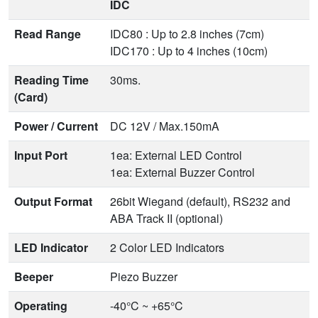
IDC
Read Range
IDC80 : Up to 2.8 inches (7cm)
IDC170 : Up to 4 inches (10cm)
Reading Time
30ms.
(Card)
Power / Current
DC 12V / Max.150mA
Input Port
1ea: External LED Control
1ea: External Buzzer Control
Output Format
26bit Wiegand (default), RS232 and
ABA Track II (optional)
LED Indicator
2 Color LED Indicators
Beeper
Piezo Buzzer
Operating
-40°C ~ +65°C