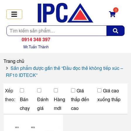
0
Tìm
kiếm
0914 348 397
Mr.Tuấn Thành
Trang chủ
Sản phẩm được gắn thẻ “Đầu đọc thẻ không tiếp xúc –
RF10 IDTECK”
Xếp
Giá
Giá cao
theo:
Bán
Đánh
Hàng
thấp đến
xuống thấp
chạy
giá
mới
cao