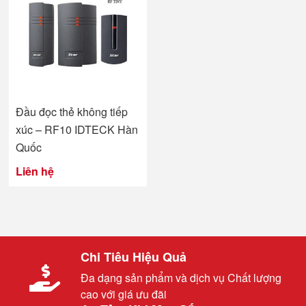
Đầu đọc thẻ không tiếp
xúc – RF10 IDTECK Hàn
Quốc
Liên hệ
Chi Tiêu Hiệu Quả
Đa dạng sản phẩm và dịch vụ Chất lượng
cao với giá ưu đãi