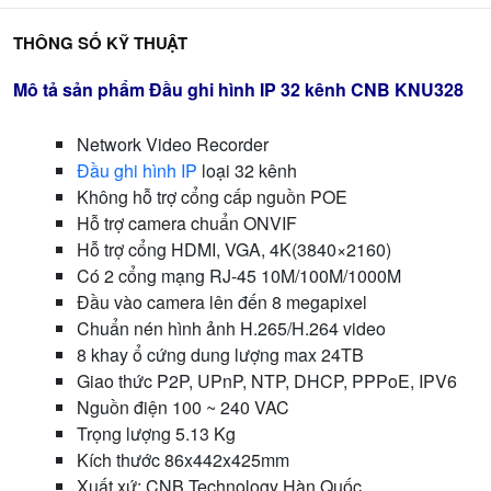
THÔNG SỐ KỸ THUẬT
Mô tả sản phẩm Đầu ghi hình IP 32 kênh CNB KNU328
Network Video Recorder
Đầu ghi hình IP
loại 32 kênh
Không hỗ trợ cổng cấp nguồn POE
Hỗ trợ camera chuẩn ONVIF
Hỗ trợ cổng HDMI, VGA, 4K(3840×2160)
Có 2 cổng mạng RJ-45 10M/100M/1000M
Đầu vào camera lên đến 8 megapixel
Chuẩn nén hình ảnh H.265/H.264 video
8 khay ổ cứng dung lượng max 24TB
Giao thức P2P, UPnP, NTP, DHCP, PPPoE, IPV6
Nguồn điện 100 ~ 240 VAC
Trọng lượng 5.13 Kg
Kích thước 86x442x425mm
Xuất xứ: CNB Technology Hàn Quốc