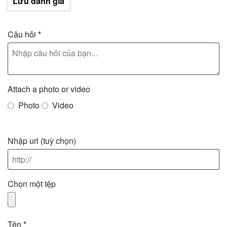
Lưu đánh giá
Câu hỏi
*
Attach a photo or video
Photo
Video
Nhập url
(tuỳ chọn)
Chọn một tệp
Tên
*