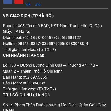
VP. GIAO DỊCH (TP.HÀ NỘI)
Phòng 1005 Tòa nhà B3D, KĐT Nam Trung Yên, Q. Cầu
Giấy. TP Hà Nội
Điện thoại: (024) 62810015 / (024)62691127
Hotline: 0914348397/ 0326975555/ 0983048814
Thời gian làm việc: (Từ T2-T7)
CHI NHÁNH (TP.HCM)
Lô H38 – Đường Lương Định Của – Phường An Phú –
Quận 2 – Thành Phố Hồ Chí Minh
Bán Hàng: 032.697.5555
Bảo Hành: 0399604268
Thời gian làm việc: (Từ T2-T7)
TRỤ SỞ CHÍNH (HÀ NỘI)
Số 19 Phạm Thận Duật, phường Mai Dịch, Quận Cầu Giấy,
Hà Nội