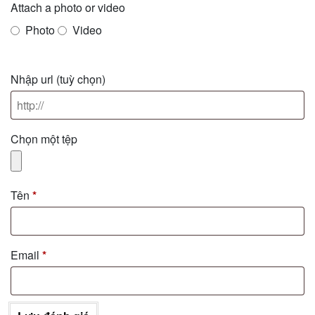
Attach a photo or video
Photo
Video
Nhập url
(tuỳ chọn)
Chọn một tệp
Tên
*
Email
*