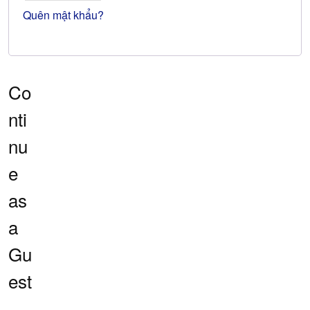
Quên mật khẩu?
Co
nti
nu
e
as
a
Gu
est