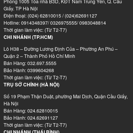
Phòng 1005 Tòa nhà B3D, KĐT Nam Trung Yên, Q. Cầu
Giấy. TP Hà Nội
Điện thoại: (024) 62810015 / (024)62691127
Hotline: 0914348397/ 0326975555/ 0983048814
Thời gian làm việc: (Từ T2-T7)
CHI NHÁNH (TP.HCM)
Lô H38 – Đường Lương Định Của – Phường An Phú –
Quận 2 – Thành Phố Hồ Chí Minh
Bán Hàng: 032.697.5555
Bảo Hành: 0399604268
Thời gian làm việc: (Từ T2-T7)
TRỤ SỞ CHÍNH (HÀ NỘI)
Số 19 Phạm Thận Duật, phường Mai Dịch, Quận Cầu Giấy,
Hà Nội
Bán Hàng: 024.62810015
Bảo Hành: 024.62691127
Thời gian làm việc: (Từ T2-T7)
CHI NHÁNH (THÁI BÌNH)