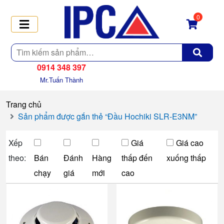
0
Tìm
kiếm
0914 348 397
Mr.Tuấn Thành
Trang chủ
Sản phẩm được gắn thẻ “Đầu Hochiki SLR-E3NM”
Xếp
Giá
Giá cao
theo:
Bán
Đánh
Hàng
thấp đến
xuống thấp
chạy
giá
mới
cao