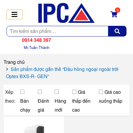
0
Tìm
kiếm
0914 348 397
Mr.Tuấn Thành
Trang chủ
Sản phẩm được gắn thẻ “Đầu hồng ngoại ngoài trời
Optex BXS-R- GEN”
Xếp
Giá
Giá cao
theo:
Bán
Đánh
Hàng
thấp đến
xuống thấp
chạy
giá
mới
cao