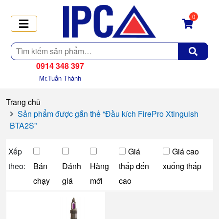
0
Tìm
kiếm
0914 348 397
Mr.Tuấn Thành
Trang chủ
Sản phẩm được gắn thẻ “Đầu kích FirePro Xtinguish
BTA2S”
Xếp
Giá
Giá cao
theo:
Bán
Đánh
Hàng
thấp đến
xuống thấp
chạy
giá
mới
cao