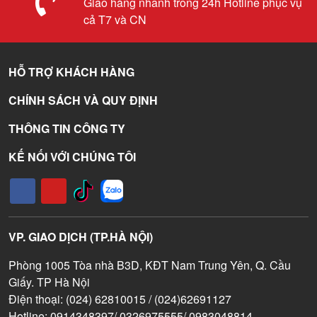
Giao hàng nhanh trong 24h Hotline phục vụ
cả T7 và CN
HỖ TRỢ KHÁCH HÀNG
CHÍNH SÁCH VÀ QUY ĐỊNH
THÔNG TIN CÔNG TY
KẾ NỐI VỚI CHÚNG TÔI
VP. GIAO DỊCH (TP.HÀ NỘI)
Phòng 1005 Tòa nhà B3D, KĐT Nam Trung Yên, Q. Cầu
Giấy. TP Hà Nội
Điện thoại: (024) 62810015 / (024)62691127
Hotline: 0914348397/ 0326975555/ 0983048814