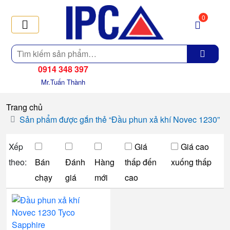
0
Tìm
kiếm
0914 348 397
Mr.Tuấn Thành
Trang chủ
Sản phẩm được gắn thẻ “Đầu phun xả khí Novec 1230”
Xếp
Giá
Giá cao
theo:
Bán
Đánh
Hàng
thấp đến
xuống thấp
chạy
giá
mới
cao