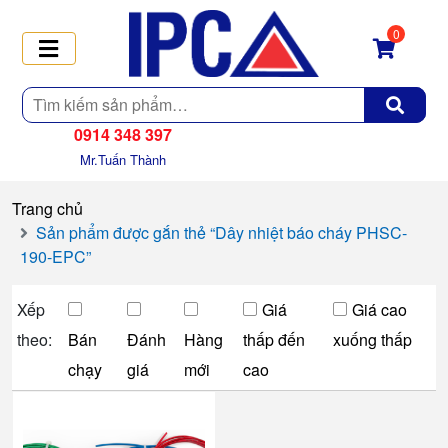
0
Tìm
kiếm
0914 348 397
Mr.Tuấn Thành
Trang chủ
Sản phẩm được gắn thẻ “Dây nhiệt báo cháy PHSC-
190-EPC”
Xếp
Giá
Giá cao
theo:
Bán
Đánh
Hàng
thấp đến
xuống thấp
chạy
giá
mới
cao