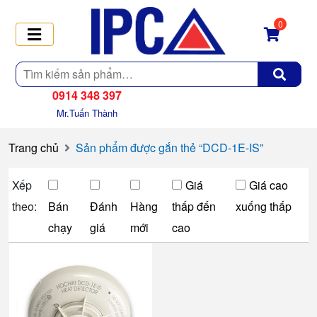
0
Tìm
kiếm
0914 348 397
Mr.Tuấn Thành
Trang chủ
Sản phẩm được gắn thẻ “DCD-1E-IS”
Xếp
Giá
Giá cao
theo:
Bán
Đánh
Hàng
thấp đến
xuống thấp
chạy
giá
mới
cao