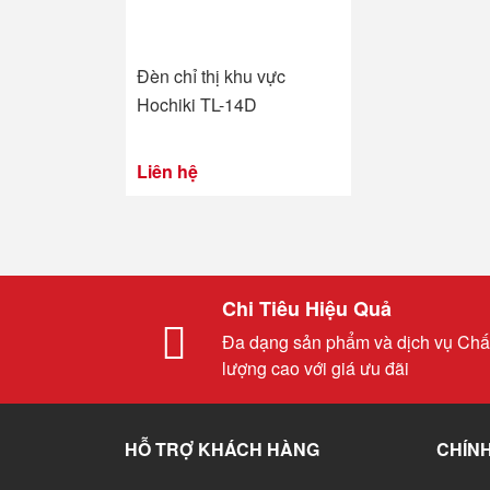
Đèn chỉ thị khu vực
Hochiki TL-14D
Liên hệ
Chi Tiêu Hiệu Quả
Đa dạng sản phẩm và dịch vụ Chấ
lượng cao với giá ưu đãi
HỖ TRỢ KHÁCH HÀNG
CHÍNH