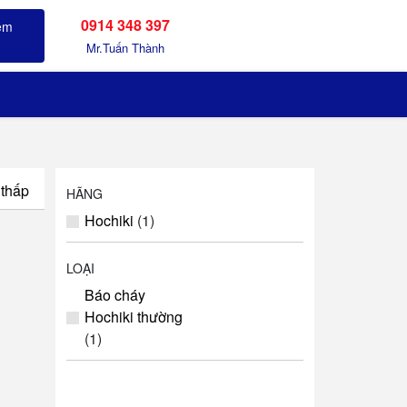
0914 348 397
Sản phẩm đã xem
Mr.Tuấn Thành
 thấp
HÃNG
Hochiki
(1)
LOẠI
Báo cháy
Hochiki thường
(1)