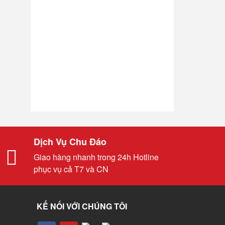
Dịch Vụ Chu Đáo
Giao hàng nhanh trong 24h Hotline
phục vụ cả T7 và CN
KẾ NỐI VỚI CHÚNG TÔI