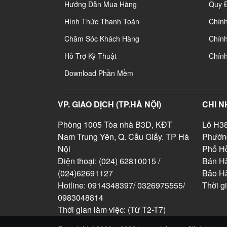
Hướng Dẫn Mua Hàng
Quy 
Hình Thức Thanh Toán
Chín
Chăm Sóc Khách Hàng
Chính
Hỗ Trợ Kỹ Thuật
Chín
Download Phần Mềm
VP. GIAO DỊCH (TP.HÀ NỘI)
CHI N
Phòng 1005 Tòa nhà B3D, KĐT
Lô H38
Nam Trung Yên, Q. Cầu Giấy. TP Hà
Phườn
Nội
Phố Hồ
Điện thoại: (024) 62810015 /
Bán Hà
(024)62691127
Bảo H
Hotline: 0914348397/ 0326975555/
Thời g
0983048814
Thời gian làm việc: (Từ T2-T7)