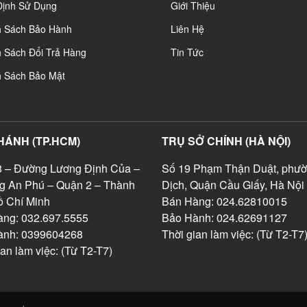
Định Sử Dụng
Giới Thiệu
h Sách Bảo Hành
Liên Hệ
 Sách Đổi Trả Hàng
Tin Tức
h Sách Bảo Mật
HÁNH (TP.HCM)
TRỤ SỞ CHÍNH (HÀ NỘI)
 – Đường Lương Định Của –
Số 19 Phạm Thận Duật, phườ
g An Phú – Quận 2 – Thành
Dịch, Quận Cầu Giấy, Hà Nội
 Chí Minh
Bán Hàng: 024.62810015
ng: 032.697.5555
Bảo Hành: 024.62691127
ành: 0399604268
Thời gian làm việc: (Từ T2-T7
ian làm việc: (Từ T2-T7)