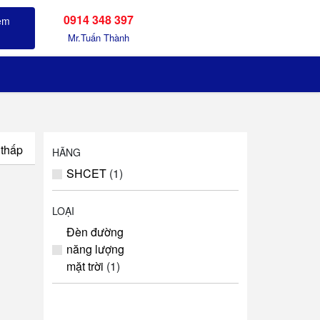
0914 348 397
Sản phẩm đã xem
Mr.Tuấn Thành
 thấp
HÃNG
SHCET
(1)
LOẠI
Đèn đường
năng lượng
mặt trời
(1)