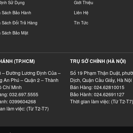
Định Sử Dụng
Giới Thiệu
h Sách Bảo Hành
Liên Hệ
 Sách Đổi Trả Hàng
Tin Tức
h Sách Bảo Mật
HÁNH (TP.HCM)
TRỤ SỞ CHÍNH (HÀ NỘI)
 – Đường Lương Định Của –
Số 19 Phạm Thận Duật, phườ
g An Phú – Quận 2 – Thành
Dịch, Quận Cầu Giấy, Hà Nội
 Chí Minh
Bán Hàng: 024.62810015
ng: 032.697.5555
Bảo Hành: 024.62691127
ành: 0399604268
Thời gian làm việc: (Từ T2-T7
ian làm việc: (Từ T2-T7)