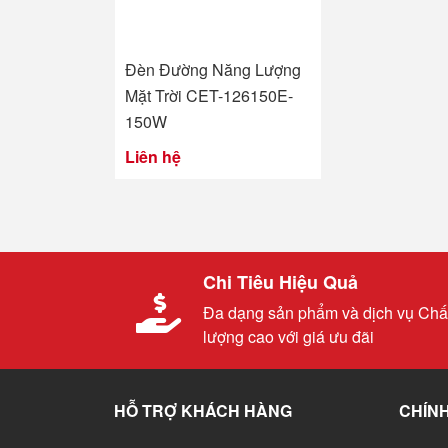
Đèn Đường Năng Lượng
Mặt Trời CET-126150E-
150W
Liên hệ
Chi Tiêu Hiệu Quả
Đa dạng sản phẩm và dịch vụ Chấ
lượng cao với giá ưu đãi
HỖ TRỢ KHÁCH HÀNG
CHÍNH