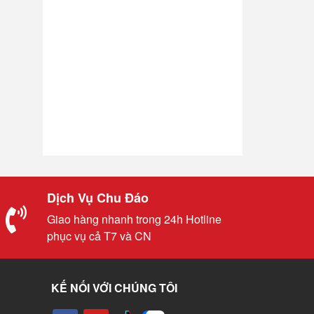
Dịch Vụ Chu Đáo
Giao hàng nhanh trong 24h Hotline
phục vụ cả T7 và CN
KẾ NỐI VỚI CHÚNG TÔI