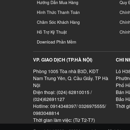
Hướng Dẫn Mua Hàng
Quy 
Hình Thức Thanh Toán
Chín
Chăm Sóc Khách Hàng
Chính
Hỗ Trợ Kỹ Thuật
Chín
Download Phần Mềm
VP. GIAO DỊCH (TP.HÀ NỘI)
CHI N
Phòng 1005 Tòa nhà B3D, KĐT
Lô H38
Nam Trung Yên, Q. Cầu Giấy. TP Hà
Phườn
Nội
Phố Hồ
Điện thoại: (024) 62810015 /
Bán Hà
(024)62691127
Bảo H
Hotline: 0914348397/ 0326975555/
Thời g
0983048814
Thời gian làm việc: (Từ T2-T7)