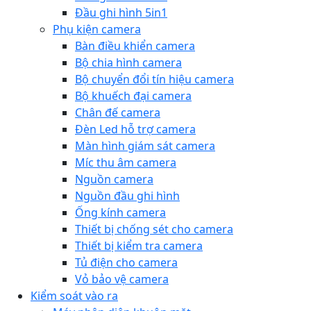
Đầu ghi hình 5in1
Phụ kiện camera
Bàn điều khiển camera
Bộ chia hình camera
Bộ chuyển đổi tín hiệu camera
Bộ khuếch đại camera
Chân đế camera
Đèn Led hỗ trợ camera
Màn hình giám sát camera
Míc thu âm camera
Nguồn camera
Nguồn đầu ghi hình
Ống kính camera
Thiết bị chống sét cho camera
Thiết bị kiểm tra camera
Tủ điện cho camera
Vỏ bảo vệ camera
Kiểm soát vào ra