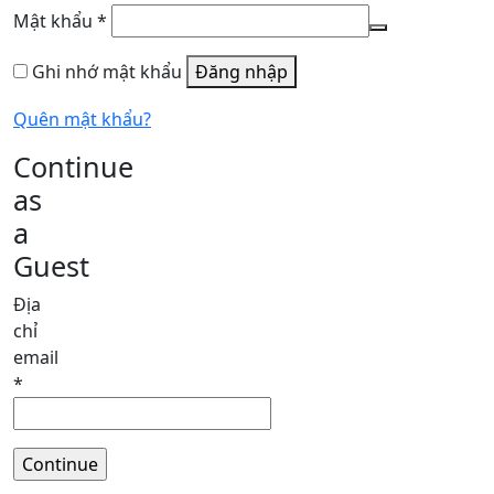
Bắt
Mật khẩu
*
buộc
Ghi nhớ mật khẩu
Đăng nhập
Quên mật khẩu?
Continue
as
a
Guest
Địa
chỉ
email
*