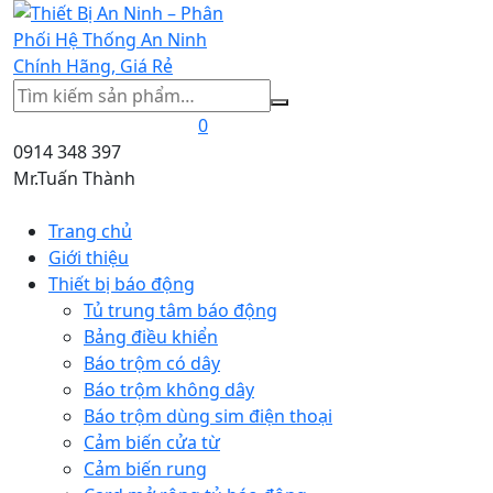
Tìm
kiếm
0
0914 348 397
Mr.Tuấn Thành
Trang chủ
Giới thiệu
Thiết bị báo động
Tủ trung tâm báo động
Bảng điều khiển
Báo trộm có dây
Báo trộm không dây
Báo trộm dùng sim điện thoại
Cảm biến cửa từ
Cảm biến rung