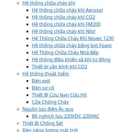
Hệ thống chữa cháy khí
Hệ thống chữa cháy khí Aerosol
Hệ thống chữa cháy khí CO2
Hệ thống chữa cháy khí FM200
Hệ thống chữa cháy khí Nitơ
Hệ Thống Chữa Cháy Khí Novec 1230
Hệ thống chữa cháy bằng bọt Foam
Hệ Thống Chữa Cháy Nhà Bếp
Hệ thống điều khiển xả khí tự động
Thiết bị cân bình khí CO2
Hệ thống thoát hiểm
Đèn exit
Đèn sự cố
Thiết Bị Cứu Nạn Cứu Hộ
Cửa Chống Cháy
Nguồn lưu điện-Ắc quy
Bộ nghịch lưu 220VDC-220VAC
Thiết Bị Chống Sét
Đèn năng lượng mặt trời