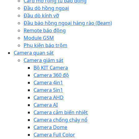
Card mở rộng tủ báo động
Đầu dò hồng ngoại
Đầu dò kính vỡ
Đầu báo hồng ngoại hàng rào (Beam)
Remote báo động
Module GSM
Phụ kiện báo trộm
Camera quan sát
Camera giám sát
Bộ KIT Camera
Camera 360 độ
Camera 4in1
Camera 5in1
Camera AHD
Camera AI
Camera cảm biến nhiệt
Camera chống cháy nổ
Camera Dome
Camera Full Color