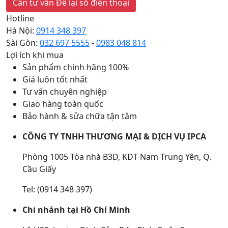
Cần tư vấn
Để lại số điện thoại
Hotline
Hà Nội:
0914 348 397
Sài Gòn:
032 697 5555
-
0983 048 814
Lợi ích khi mua
Sản phẩm chính hãng 100%
Giá luôn tốt nhất
Tư vấn chuyên nghiệp
Giao hàng toàn quốc
Bảo hành & sửa chữa tận tâm
CÔNG TY TNHH THƯƠNG MẠI & DỊCH VỤ IPCA
Phòng 1005 Tòa nhà B3D, KĐT Nam Trung Yên, Q.
Cầu Giấy
Tel: (0914 348 397)
Chi nhánh tại Hồ Chí Minh