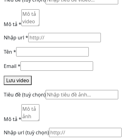
Mô tả
*
Nhập url
*
Tên
*
Email
*
Lưu video
Tiêu đề
(tuỳ chọn)
Mô tả
*
Nhập url
(tuỳ chọn)