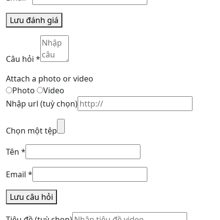
Lưu đánh giá
Câu hỏi
*
Attach a photo or video
Photo
Video
Nhập url
(tuỳ chọn)
Chọn một tệp
Tên
*
Email
*
Lưu câu hỏi
Tiêu đề
(tuỳ chọn)