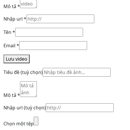
Mô tả
*
Nhập url
*
Tên
*
Email
*
Lưu video
Tiêu đề
(tuỳ chọn)
Mô tả
*
Nhập url
(tuỳ chọn)
Chọn một tệp