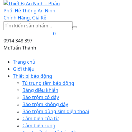
Tìm
kiếm
0
0914 348 397
Mr.Tuấn Thành
Trang chủ
Giới thiệu
Thiết bị báo động
Tủ trung tâm báo động
Bảng điều khiển
Báo trộm có dây
Báo trộm không dây
Báo trộm dùng sim điện thoại
Cảm biến cửa từ
Cảm biến rung