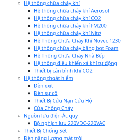
Hệ thống chữa cháy khí
Hệ thống chữa cháy khí Aerosol
Hệ thống chữa cháy khí CO2
Hệ thống chữa cháy khí FM200
Hệ thống chữa cháy khí Nitơ
Hệ Thống Chữa Cháy Khí Novec 1230
Hệ thống chữa cháy bằng bọt Foam
Hệ Thống Chữa Cháy Nhà Bếp
Hệ thống điều khiển xả khí tự động
Thiết bị cân bình khí CO2
Hệ thống thoát hiểm
Đèn exit
Đèn sự cố
Thiết Bị Cứu Nạn Cứu Hộ
Cửa Chống Cháy
Nguồn lưu điện-Ắc quy
Bộ nghịch lưu 220VDC-220VAC
Thiết Bị Chống Sét
Đèn năng lượng mặt trời