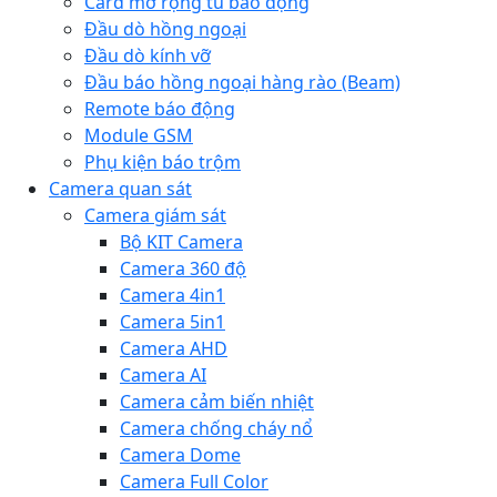
Card mở rộng tủ báo động
Đầu dò hồng ngoại
Đầu dò kính vỡ
Đầu báo hồng ngoại hàng rào (Beam)
Remote báo động
Module GSM
Phụ kiện báo trộm
Camera quan sát
Camera giám sát
Bộ KIT Camera
Camera 360 độ
Camera 4in1
Camera 5in1
Camera AHD
Camera AI
Camera cảm biến nhiệt
Camera chống cháy nổ
Camera Dome
Camera Full Color