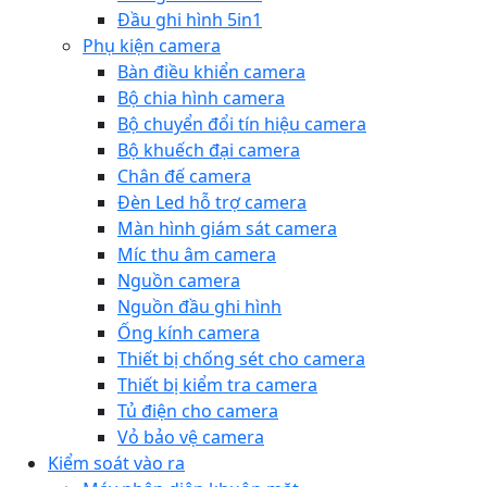
Đầu ghi hình 5in1
Phụ kiện camera
Bàn điều khiển camera
Bộ chia hình camera
Bộ chuyển đổi tín hiệu camera
Bộ khuếch đại camera
Chân đế camera
Đèn Led hỗ trợ camera
Màn hình giám sát camera
Míc thu âm camera
Nguồn camera
Nguồn đầu ghi hình
Ống kính camera
Thiết bị chống sét cho camera
Thiết bị kiểm tra camera
Tủ điện cho camera
Vỏ bảo vệ camera
Kiểm soát vào ra