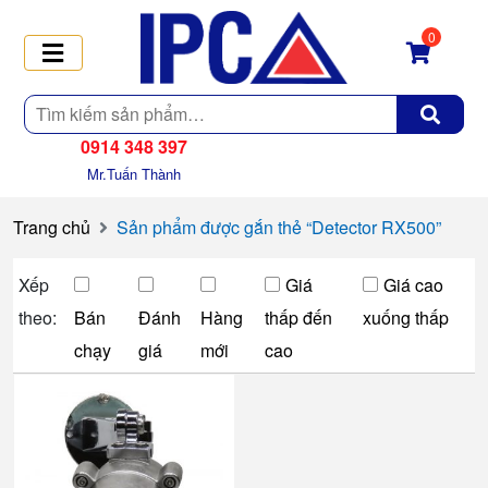
0
Tìm
kiếm
0914 348 397
Mr.Tuấn Thành
Trang chủ
Sản phẩm được gắn thẻ “Detector RX500”
Xếp
Giá
Giá cao
theo:
Bán
Đánh
Hàng
thấp đến
xuống thấp
chạy
giá
mới
cao