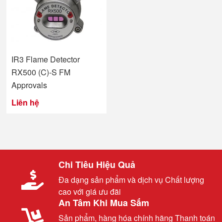
IR3 Flame Detector
RX500 (C)-S FM
Approvals
Liên hệ
Chi Tiêu Hiệu Quả
Đa dạng sản phẩm và dịch vụ Chất lượng
cao với giá ưu đãi
An Tâm Khi Mua Sắm
Sản phẩm, hàng hóa chính hãng Thanh toán