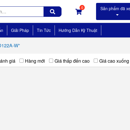
0
Án
Giải Pháp
Tin Tức
Hướng Dẫn Kỹ Thuật
AD122A-W”
ánh giá
Hàng mới
Giá thấp đến cao
Giá cao xuống