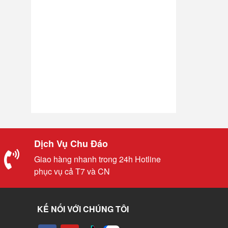
Dịch Vụ Chu Đáo
Giao hàng nhanh trong 24h Hotline
phục vụ cả T7 và CN
KẾ NỐI VỚI CHÚNG TÔI