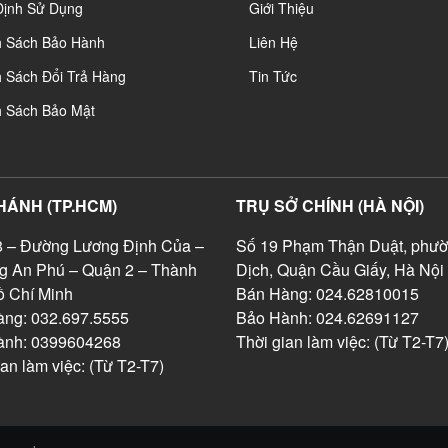
Định Sử Dụng
Giới Thiệu
h Sách Bảo Hành
Liên Hệ
 Sách Đổi Trả Hàng
Tin Tức
h Sách Bảo Mật
HÁNH (TP.HCM)
TRỤ SỞ CHÍNH (HÀ NỘI)
 – Đường Lương Định Của –
Số 19 Phạm Thận Duật, phườ
g An Phú – Quận 2 – Thành
Dịch, Quận Cầu Giấy, Hà Nội
 Chí Minh
Bán Hàng: 024.62810015
ng: 032.697.5555
Bảo Hành: 024.62691127
ành: 0399604268
Thời gian làm việc: (Từ T2-T7
ian làm việc: (Từ T2-T7)