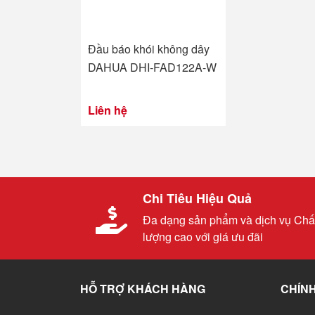
Đầu báo khói không dây
DAHUA DHI-FAD122A-W
Liên hệ
Chi Tiêu Hiệu Quả
Đa dạng sản phẩm và dịch vụ Chấ
lượng cao với giá ưu đãi
HỖ TRỢ KHÁCH HÀNG
CHÍNH