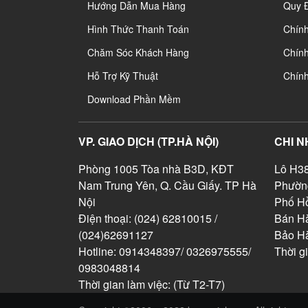
Hướng Dẫn Mua Hàng
Quy 
Hình Thức Thanh Toán
Chín
Chăm Sóc Khách Hàng
Chính
Hỗ Trợ Kỹ Thuật
Chín
Download Phần Mềm
VP. GIAO DỊCH (TP.HÀ NỘI)
CHI N
Phòng 1005 Tòa nhà B3D, KĐT
Lô H38
Nam Trung Yên, Q. Cầu Giấy. TP Hà
Phườn
Nội
Phố Hồ
Điện thoại: (024) 62810015 /
Bán Hà
(024)62691127
Bảo H
Hotline: 0914348397/ 0326975555/
Thời g
0983048814
Thời gian làm việc: (Từ T2-T7)