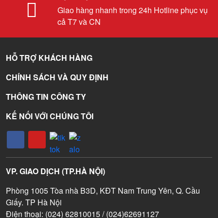
Giao hàng nhanh trong 24h Hotline phục vụ
cả T7 và CN
HỖ TRỢ KHÁCH HÀNG
CHÍNH SÁCH VÀ QUY ĐỊNH
THÔNG TIN CÔNG TY
KẾ NỐI VỚI CHÚNG TÔI
VP. GIAO DỊCH (TP.HÀ NỘI)
Phòng 1005 Tòa nhà B3D, KĐT Nam Trung Yên, Q. Cầu
Giấy. TP Hà Nội
Điện thoại: (024) 62810015 / (024)62691127