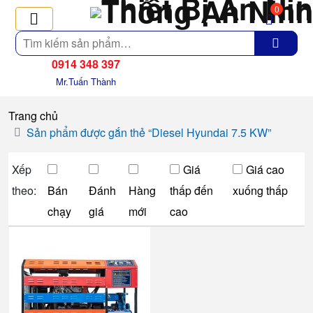
0
Tìm
kiếm
0914 348 397
Mr.Tuấn Thành
Trang chủ
Sản phẩm được gắn thẻ “Diesel Hyundai 7.5 KW”
Xếp
Giá
Giá cao
theo:
Bán
Đánh
Hàng
thấp đến
xuống thấp
chạy
giá
mới
cao