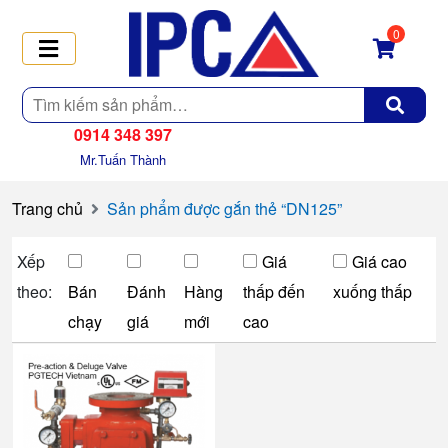
0
Tìm
kiếm
0914 348 397
Mr.Tuấn Thành
Trang chủ
Sản phẩm được gắn thẻ “DN125”
Xếp
Giá
Giá cao
theo:
Bán
Đánh
Hàng
thấp đến
xuống thấp
chạy
giá
mới
cao