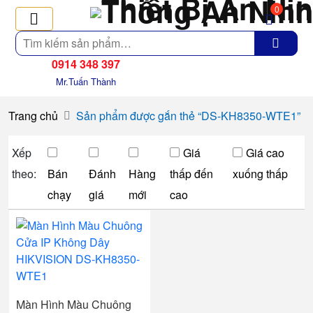
0
Tìm
kiếm
0914 348 397
Mr.Tuấn Thành
Trang chủ
Sản phẩm được gắn thẻ “DS-KH8350-WTE1”
Xếp
Giá
Giá cao
theo:
Bán
Đánh
Hàng
thấp đến
xuống thấp
chạy
giá
mới
cao
Màn Hình Màu Chuông