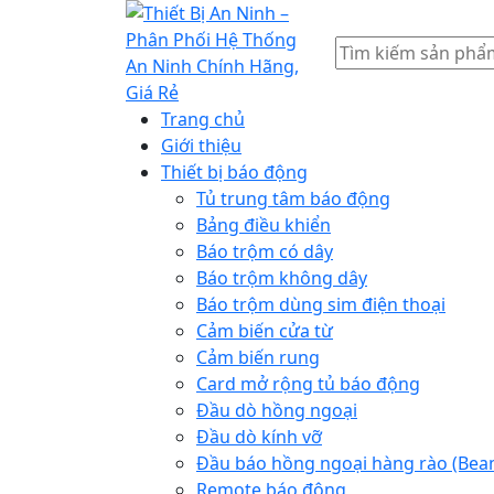
Tìm
kiếm
Trang chủ
Giới thiệu
Thiết bị báo động
Tủ trung tâm báo động
Bảng điều khiển
Báo trộm có dây
Báo trộm không dây
Báo trộm dùng sim điện thoại
Cảm biến cửa từ
Cảm biến rung
Card mở rộng tủ báo động
Đầu dò hồng ngoại
Đầu dò kính vỡ
Đầu báo hồng ngoại hàng rào (Bea
Remote báo động