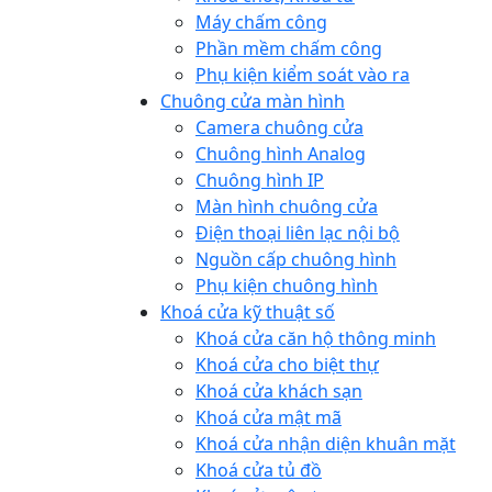
Máy chấm công
Phần mềm chấm công
Phụ kiện kiểm soát vào ra
Chuông cửa màn hình
Camera chuông cửa
Chuông hình Analog
Chuông hình IP
Màn hình chuông cửa
Điện thoại liên lạc nội bộ
Nguồn cấp chuông hình
Phụ kiện chuông hình
Khoá cửa kỹ thuật số
Khoá cửa căn hộ thông minh
Khoá cửa cho biệt thự
Khoá cửa khách sạn
Khoá cửa mật mã
Khoá cửa nhận diện khuân mặt
Khoá cửa tủ đồ