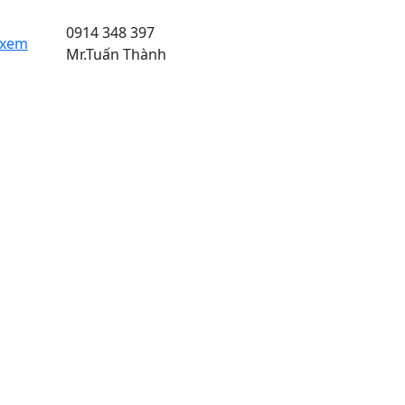
0914 348 397
 xem
Mr.Tuấn Thành