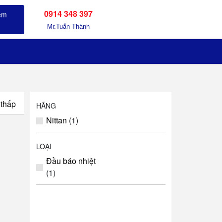
0914 348 397
Sản phẩm đã xem
Mr.Tuấn Thành
 thấp
HÃNG
Nittan
(1)
LOẠI
Đầu báo nhiệt
(1)