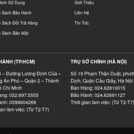
Định Sử Dụng
Giới Thiệu
h Sách Bảo Hành
Liên Hệ
 Sách Đổi Trả Hàng
Tin Tức
h Sách Bảo Mật
HÁNH (TP.HCM)
TRỤ SỞ CHÍNH (HÀ NỘI)
 – Đường Lương Định Của –
Số 19 Phạm Thận Duật, phườ
g An Phú – Quận 2 – Thành
Dịch, Quận Cầu Giấy, Hà Nội
 Chí Minh
Bán Hàng: 024.62810015
ng: 032.697.5555
Bảo Hành: 024.62691127
ành: 0399604268
Thời gian làm việc: (Từ T2-T7
ian làm việc: (Từ T2-T7)