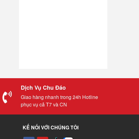
Dịch Vụ Chu Đáo
Giao hàng nhanh trong 24h Hotline
phục vụ cả T7 và CN
KẾ NỐI VỚI CHÚNG TÔI