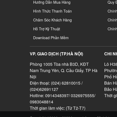
Hướng Dẫn Mua Hàng
Quy 
Hình Thức Thanh Toán
Chín
Chăm Sóc Khách Hàng
Chính
Hỗ Trợ Kỹ Thuật
Chín
Download Phần Mềm
VP. GIAO DỊCH (TP.HÀ NỘI)
CHI N
Phòng 1005 Tòa nhà B3D, KĐT
Lô H38
Nam Trung Yên, Q. Cầu Giấy. TP Hà
Phườn
Nội
Phố Hồ
Điện thoại: (024) 62810015 /
Bán Hà
(024)62691127
Bảo H
Hotline: 0914348397/ 0326975555/
Thời g
0983048814
Thời gian làm việc: (Từ T2-T7)