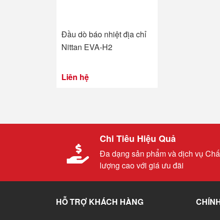
Đầu dò báo nhiệt địa chỉ
Nittan EVA-H2
Liên hệ
Chi Tiêu Hiệu Quả
Đa dạng sản phẩm và dịch vụ Chấ
lượng cao với giá ưu đãi
HỖ TRỢ KHÁCH HÀNG
CHÍNH