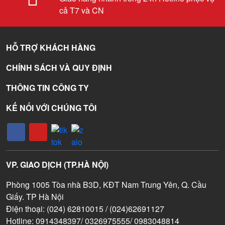
cả T7 và CN
HỖ TRỢ KHÁCH HÀNG
CHÍNH SÁCH VÀ QUY ĐỊNH
THÔNG TIN CÔNG TY
KẾ NỐI VỚI CHÚNG TÔI
VP. GIAO DỊCH (TP.HÀ NỘI)
Phòng 1005 Tòa nhà B3D, KĐT Nam Trung Yên, Q. Cầu
Giấy. TP Hà Nội
Điện thoại: (024) 62810015 / (024)62691127
Hotline: 0914348397/ 0326975555/ 0983048814