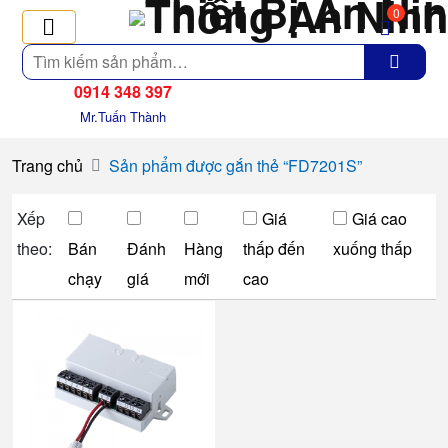
0
Tìm
kiếm
0914 348 397
Mr.Tuấn Thành
Trang chủ
Sản phẩm được gắn thẻ “FD7201S”
Xếp
Giá
Giá cao
theo:
Bán
Đánh
Hàng
thấp đến
xuống thấp
chạy
giá
mới
cao