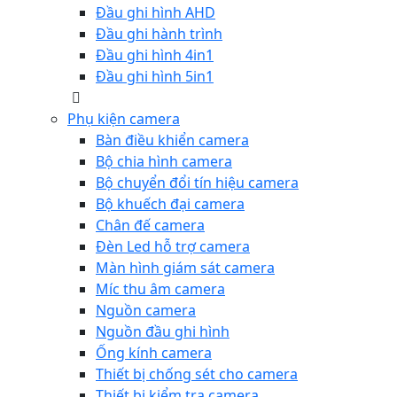
Đầu ghi hình AHD
Đầu ghi hành trình
Đầu ghi hình 4in1
Đầu ghi hình 5in1
Phụ kiện camera
Bàn điều khiển camera
Bộ chia hình camera
Bộ chuyển đổi tín hiệu camera
Bộ khuếch đại camera
Chân đế camera
Đèn Led hỗ trợ camera
Màn hình giám sát camera
Míc thu âm camera
Nguồn camera
Nguồn đầu ghi hình
Ống kính camera
Thiết bị chống sét cho camera
Thiết bị kiểm tra camera