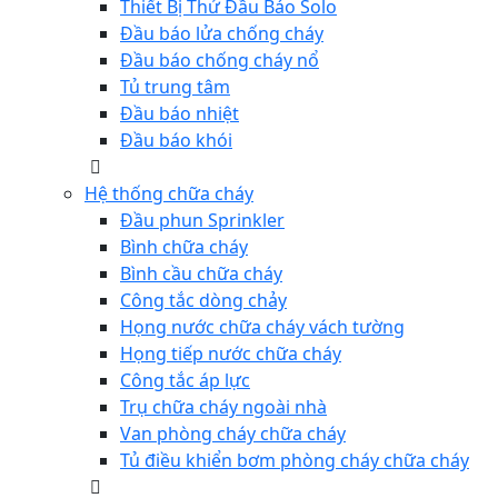
Thiết Bị Thử Đầu Báo Solo
Đầu báo lửa chống cháy
Đầu báo chống cháy nổ
Tủ trung tâm
Đầu báo nhiệt
Đầu báo khói
Hệ thống chữa cháy
Đầu phun Sprinkler
Bình chữa cháy
Bình cầu chữa cháy
Công tắc dòng chảy
Họng nước chữa cháy vách tường
Họng tiếp nước chữa cháy
Công tắc áp lực
Trụ chữa cháy ngoài nhà
Van phòng cháy chữa cháy
Tủ điều khiển bơm phòng cháy chữa cháy