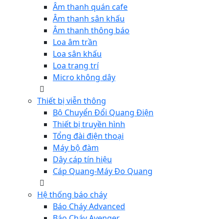
Âm thanh quán cafe
Âm thanh sân khấu
Âm thanh thông báo
Loa âm trần
Loa sân khấu
Loa trang trí
Micro không dây
Thiết bị viễn thông
Bộ Chuyển Đổi Quang Điện
Thiết bị truyền hình
Tổng đài điện thoại
Máy bộ đàm
Dây cáp tín hiệu
Cáp Quang-Máy Đo Quang
Hệ thống báo cháy
Báo Cháy Advanced
Báo Cháy Avenger