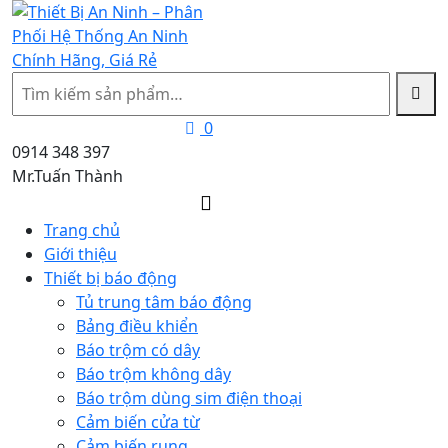
Tìm
kiếm
0
0914 348 397
Mr.Tuấn Thành
Trang chủ
Giới thiệu
Thiết bị báo động
Tủ trung tâm báo động
Bảng điều khiển
Báo trộm có dây
Báo trộm không dây
Báo trộm dùng sim điện thoại
Cảm biến cửa từ
Cảm biến rung