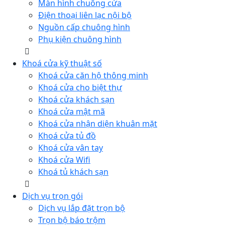
Màn hình chuông cửa
Điện thoại liên lạc nội bộ
Nguồn cấp chuông hình
Phụ kiện chuông hình
Khoá cửa kỹ thuật số
Khoá cửa căn hộ thông minh
Khoá cửa cho biệt thự
Khoá cửa khách sạn
Khoá cửa mật mã
Khoá cửa nhận diện khuân mặt
Khoá cửa tủ đồ
Khoá cửa vân tay
Khoá cửa Wifi
Khoá tủ khách sạn
Dịch vụ trọn gói
Dịch vụ lắp đặt trọn bộ
Trọn bộ báo trộm