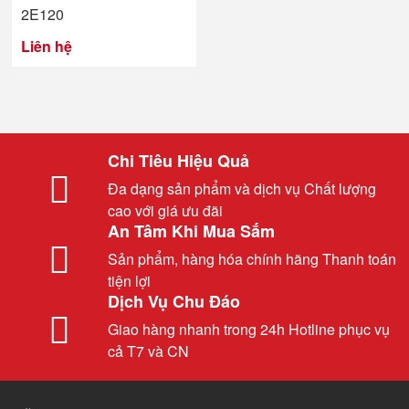
2E120
Liên hệ
Chi Tiêu Hiệu Quả
Đa dạng sản phẩm và dịch vụ Chất lượng
cao với giá ưu đãi
An Tâm Khi Mua Sắm
Sản phẩm, hàng hóa chính hãng Thanh toán
tiện lợi
Dịch Vụ Chu Đáo
Giao hàng nhanh trong 24h Hotline phục vụ
cả T7 và CN