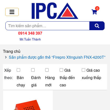
0
Tìm
kiếm
0914 348 397
Mr.Tuấn Thành
Trang chủ
Sản phẩm được gắn thẻ “Firepro Xtinguish FNX-4200T”
Xếp
Giá
Giá cao
theo:
Bán
Đánh
Hàng
thấp đến
xuống thấp
chạy
giá
mới
cao