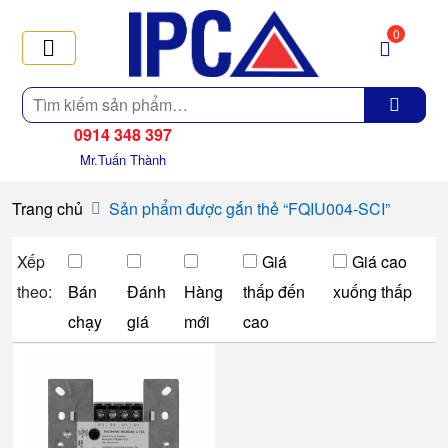
0
Tìm
kiếm
0914 348 397
Mr.Tuấn Thành
Trang chủ
Sản phẩm được gắn thẻ “FQIU004-SCI”
Xếp
Giá
Giá cao
theo:
Bán
Đánh
Hàng
thấp đến
xuống thấp
chạy
giá
mới
cao