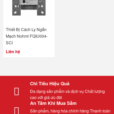
Thiết Bị Cách Ly Ngắn
Mạch Nohmi FQIU004-
SCI
Liên hệ
Chi Tiêu Hiệu Quả
Đa dạng sản phẩm và dịch vụ Chất lượng
cao với giá ưu đãi
An Tâm Khi Mua Sắm
Sản phẩm, hàng hóa chính hãng Thanh toán