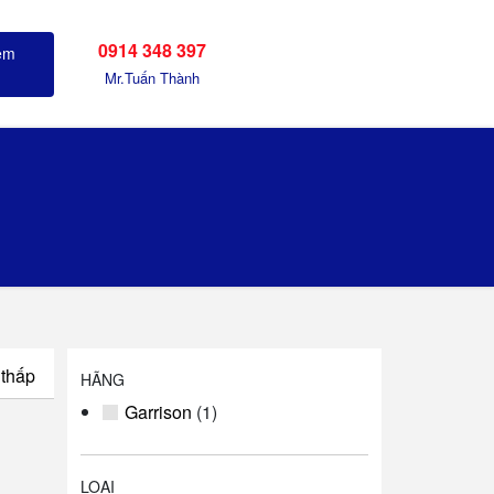
0914 348 397
Sản phẩm đã xem
Mr.Tuấn Thành
 thấp
HÃNG
Garrison
(1)
LOẠI