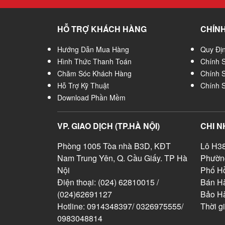
HỖ TRỢ KHÁCH HÀNG
CHÍNH
Hướng Dẫn Mua Hàng
Quy Đị
Hình Thức Thanh Toán
Chính 
Chăm Sóc Khách Hàng
Chính 
Hỗ Trợ Kỹ Thuật
Chính 
Download Phần Mềm
VP. GIAO DỊCH (TP.HÀ NỘI)
CHI N
Phòng 1005 Tòa nhà B3D, KĐT
Lô H38
Nam Trung Yên, Q. Cầu Giấy. TP Hà
Phườn
Nội
Phố Hồ
Điện thoại: (024) 62810015 /
Bán Hà
(024)62691127
Bảo H
Hotline: 0914348397/ 0326975555/
Thời g
0983048814