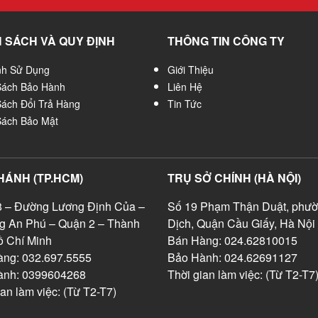
 SÁCH VÀ QUY ĐỊNH
THÔNG TIN CÔNG TY
nh Sử Dụng
Giới Thiệu
Sách Bảo Hành
Liên Hệ
Sách Đổi Trả Hàng
Tin Tức
Sách Bảo Mật
HÁNH (TP.HCM)
TRỤ SỞ CHÍNH (HÀ NỘI)
 – Đường Lương Định Của –
Số 19 Phạm Thận Duật, phườ
g An Phú – Quận 2 – Thành
Dịch, Quận Cầu Giấy, Hà Nội
 Chí Minh
Bán Hàng: 024.62810015
ng: 032.697.5555
Bảo Hành: 024.62691127
ành: 0399604268
Thời gian làm việc: (Từ T2-T7
ian làm việc: (Từ T2-T7)