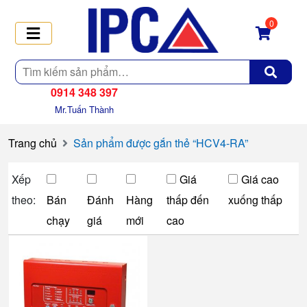
0
Tìm
kiếm
0914 348 397
Mr.Tuấn Thành
Trang chủ
Sản phẩm được gắn thẻ “HCV4-RA”
Xếp
Giá
Giá cao
theo:
Bán
Đánh
Hàng
thấp đến
xuống thấp
chạy
giá
mới
cao